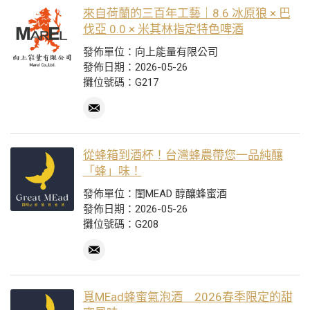
來自荷蘭的三百年工藝｜8.6 冰原狼 × 巴
伐亞 0.0 × 米其林指定特色啤酒
發佈單位：向上能量有限公司
發佈日期：2026-05-26
攤位號碼：G217
從蜂箱到酒杯！台灣蜂農帶您一品純釀
「蜂」味！
發佈單位：閨MEAD 醇釀蜂蜜酒
發佈日期：2026-05-26
攤位號碼：G208
覓MEad蜂蜜氣泡酒 2026春季限定的甜