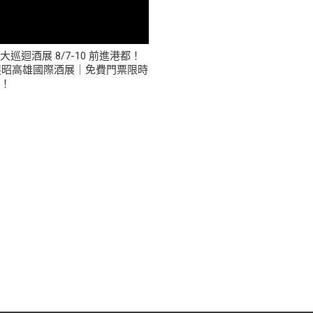
大巡迴酒展 8/7-10 前進港都！
6展昭高雄國際酒展｜免費門票限時
中！