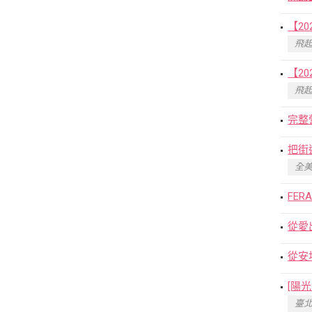
【2
飛起
【2
飛起
完整
把街
全美
FE
從愛
從安
[陽
臺北