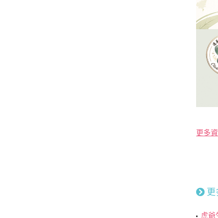
更多資
更
虎爺