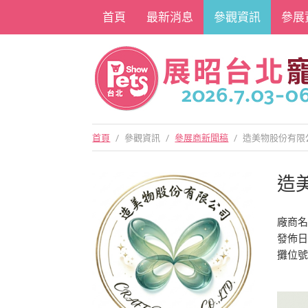
首頁
最新消息
參觀資訊
參展
首頁
/
參觀資訊
/
參展商新聞稿
/
造美物股份有限
造
廠商
發佈日期
攤位號