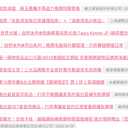
成就卓越 蔡玉鳳攜手瑪滋力推廣特寵營養
雍立貿易股份有限公司 / 2026
眼周『毛髮清潔與日常護理指南』＋『淚痕清潔必敗品』
三奇國際企業有
5 世界犬展｜自然本色®原廠專業培育犬舍(Tauro Kennel JP )締造歷
06｜自然本色®亮白系列：眼周毛髮與外觀管理，打造賽級顏值日常
第一寵物食品出口大國 M510泰國館主題館 多家精選寵物品牌跨海展
寵食成主流！三大品牌聯手全家好賣市集搶攻毛孩商機
畢思博客整合行銷
素10周年慶&台北寵物展【展場限定】買１送１與滿額贈
水魔素股份有限
推出倉鼠鼠泥新品，打造不敢餵蟲家長的蛋白質補充新選擇
樂羿貿易商行
推出鼠GET倉鼠保健品，打造專屬倉鼠的日常營養照護新選擇
樂羿貿易
首曝光！吉依卡哇、貓福珊迪療癒寵物窩登陸展昭 振光限時釋出「官網
商振光玩具有限公司台灣分公司 / 2026-06-29