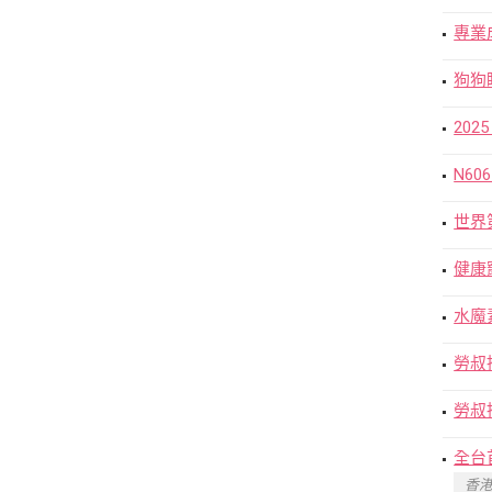
專業
狗狗
202
N6
世界
健康
水魔
勞叔
勞叔
全台
香港