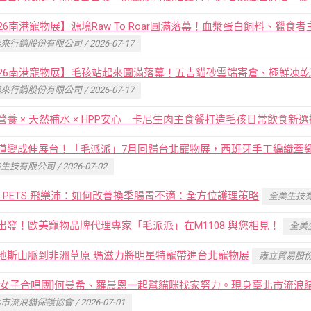
026南港寵物展】源境Raw To Roar圓滿落幕！血漿蛋白飼料、獵
來行銷股份有限公司 / 2026-07-17
026南港寵物展】毛孩站起來圓滿落幕！五吉貓砂雲端寄倉、極鮮凍
來行銷股份有限公司 / 2026-07-17
營養 × 天然補水 × HPP安心 卡尼生肉主食餐打造毛孩日常飲食新選
道變成伸展台！「毛派派」7月回歸台北寵物展，西班牙手工編織牽繩VA
生技有限公司 / 2026-07-02
RA PETS 飛樂沛：如何改善換季腸胃不適：全方位護理策略
全美生技有限公
出發！歐美寵物品牌代理專家「毛派派」在M1108 與您相見！
全美生
地斯山脈到非洲草原 瑪滋力將明星特寵帶進台北寵物展
雍立貿易股份有限
光女子合唱團]何曼希、羅晨恩一起幫貓咪找家努力。現身臺北市流浪
市流浪貓保護協會 / 2026-07-01