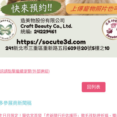
訊請點擊繼續瀏覽(外部連結)
回列表
多參展商新聞稿
生日月限定！寵佑宮首發「虎爺隨行庇佑護符」邀毛孩點燈祈福、擲