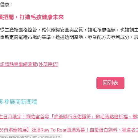
與健康。
頭把關，打造毛孩健康未來
從生產端嚴格控管，確保寵糧安全與品質，讓毛孩更強健，也讓飼主
，重新定義寵糧市場的基準，透過透明產地、專業配方與專利成分，
訊請點擊繼續瀏覽(外部連結)
回列表
多參展商新聞稿
生日月限定！寵佑宮首發「虎爺隨行庇佑護符」邀毛孩點燈祈福、擲
026南港寵物展】源境Raw To Roar圓滿落幕！血漿蛋白飼料、獵
來行銷股份有限公司 / 2026-07-17