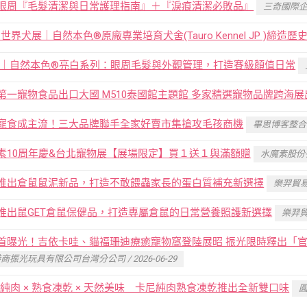
眼周『毛髮清潔與日常護理指南』＋『淚痕清潔必敗品』
三奇國際企業有
5 世界犬展｜自然本色®原廠專業培育犬舍(Tauro Kennel JP )締造歷
06｜自然本色®亮白系列：眼周毛髮與外觀管理，打造賽級顏值日常
第一寵物食品出口大國 M510泰國館主題館 多家精選寵物品牌跨海展
寵食成主流！三大品牌聯手全家好賣市集搶攻毛孩商機
畢思博客整合行銷
素10周年慶&台北寵物展【展場限定】買１送１與滿額贈
水魔素股份有限
推出倉鼠鼠泥新品，打造不敢餵蟲家長的蛋白質補充新選擇
樂羿貿易商行
推出鼠GET倉鼠保健品，打造專屬倉鼠的日常營養照護新選擇
樂羿貿易
首曝光！吉依卡哇、貓福珊迪療癒寵物窩登陸展昭 振光限時釋出「官網
商振光玩具有限公司台灣分公司 / 2026-06-29
0%純肉 × 熟食凍乾 × 天然美味 卡尼純肉熟食凍乾推出全新雙口味
圓