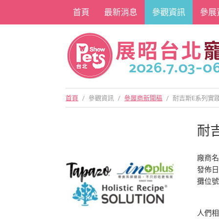
首頁
最新消息
參觀資訊
參展
首頁
/
參觀資訊
/
參展商新聞稿
/
耐吉斯E系列實
耐
廠商
發佈日期
攤位號
人們相