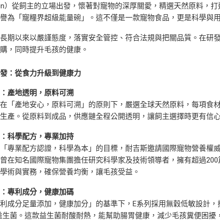
ution）從飼主的立場出發，懷著對寵物的深厚關愛，精選天然原料
被譽為「寵糧界超級能量碗」。這不僅是一款寵物食品，更是科學與
長期以來以嚴謹態度，落實安全管控、符合法規與把關品質。在研發
選購，同時提升毛孩的健康。
齊發：從食力升級到健康力
箭：產地透明，原料可溯
斯在「產地安心，原料可溯」的原則下，嚴選全球天然原料，每項食
廠生產。從原料到成品，供應鏈全程公開透明，讓飼主選擇時更有信
箭：科學配方，專業加持
「專業配方認證，科學為本」的目標，耐吉斯邀請國際寵物營養權威Dr. G
曾在知名國際寵物集團擔任研究科學家及技術領導者，擁有超過200
合學術與實務，確保營養均衡，讓毛孩受益。
箭：專利成分，健康加碼
利成分足量添加，健康加分」的基準下，E系列採用無穀低敏設計，
0益生菌。這款益生菌耐酸耐熱，能幫助腸胃健康，減少毛孩糞便困