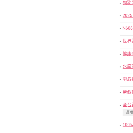
狗狗
202
N6
世界
健康
水魔
勞叔
勞叔
全台
香港
10