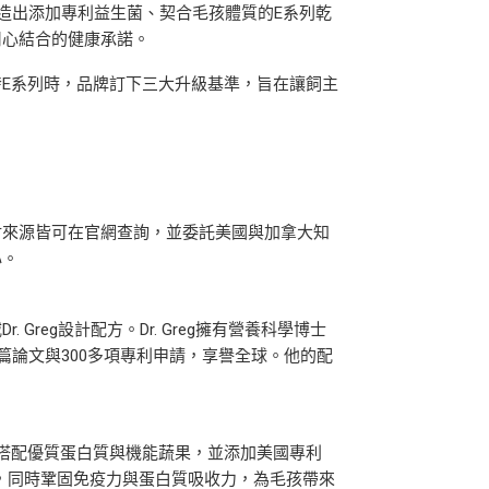
，打造出添加專利益生菌、契合毛孩體質的E系列乾
用心結合的健康承諾。
E系列時，品牌訂下三大升級基準，旨在讓飼主
材來源皆可在官網查詢，並委託美國與加拿大知
心。
reg設計配方。Dr. Greg擁有營養科學博士
篇論文與300多項專利申請，享譽全球。他的配
搭配優質蛋白質與機能蔬果，並添加美國專利
擾，同時鞏固免疫力與蛋白質吸收力，為毛孩帶來