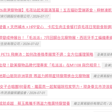
026南港寵物展】毛孩站起來圓滿落幕！五吉貓砂雲端寄倉、極鮮凍
來行銷股份有限公司 / 2026-07-17
營養 × 天然補水 × HPP安心 卡尼生肉主食餐打造毛孩日常飲食新選
道變成伸展台！「毛派派」7月回歸台北寵物展，西班牙手工編織牽繩VA
生技有限公司 / 2026-07-02
RA PETS 飛樂沛：如何改善換季腸胃不適：全方位護理策略
全美生技有限公
出發！歐美寵物品牌代理專家「毛派派」在M1108 與您相見！
全美生
地斯山脈到非洲草原 瑪滋力將明星特寵帶進台北寵物展
雍立貿易股份有限
光女子合唱團]何曼希、羅晨恩一起幫貓咪找家努力。現身臺北市流浪
市流浪貓保護協會 / 2026-07-01
成就卓越 蔡玉鳳攜手瑪滋力推廣特寵營養
雍立貿易股份有限公司 / 2026