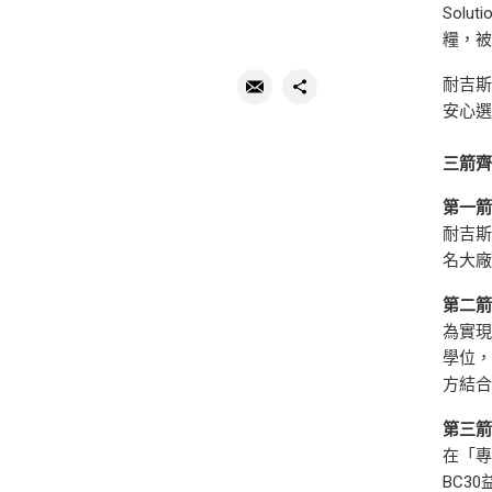
Sol
糧，
耐吉斯
安心
三箭
第一
耐吉
名大
第二
為實現
學位，
方結
第三
在「專
BC3