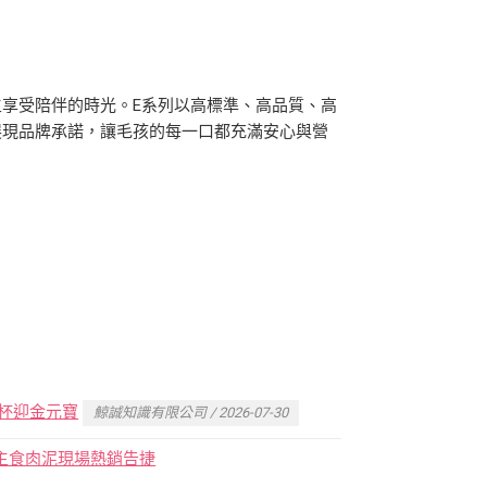
享受陪伴的時光。E系列以高標準、高品質、高
展現品牌承諾，讓毛孩的每一口都充滿安心與營
杯迎金元寶
鯨誠知識有限公司 / 2026-07-30
食者主食肉泥現場熱銷告捷