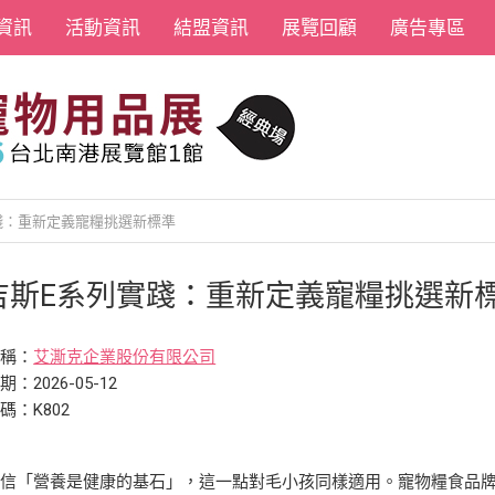
資訊
活動資訊
結盟資訊
展覽回顧
廣告專區
踐：重新定義寵糧挑選新標準
吉斯E系列實踐：重新定義寵糧挑選新
名稱：
艾澌克企業股份有限公司
：2026-05-12
碼：K802
信「營養是健康的基石」，這一點對毛小孩同樣適用。寵物糧食品牌「耐吉斯寵