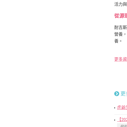
活力
從源
耐吉斯
營養
養。
更多資
更
虎爺
【2
飛起