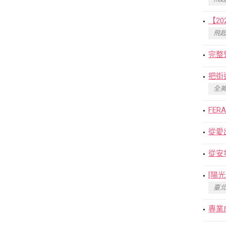
【2
飛起
完整
把街
全美
FE
從愛
從安
[陽
臺北
專業