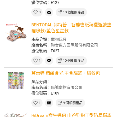
攤位號碼：E127
0
10 個相關產品
BENTOPAL 邦特普｜智能響紙狩獵遊戲墊-
貓咪款/藍色星星款
產品分類：
寵物玩具
廠商名稱：
聯合東方國際股份有限公司
攤位號碼：E627
1
10 個相關產品
葛蕾特 精緻食光 主食貓罐、貓餐包
產品分類：
廠商名稱：
聯誠寵物有限公司
攤位號碼：E109
1
9 個相關產品
HiDream寵生幾何 山谷狗狗工型防暴衝牽