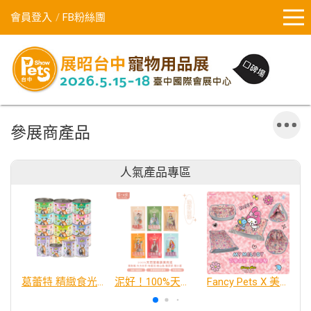
會員登入
FB粉絲團
參展商產品
人氣產品專區
葛蕾特 精緻食光 主食貓罐、貓餐包
泥好！100%天然營養蔬果肉泥
Fancy Pets X 美樂蒂 百變造型寵物睡床墊