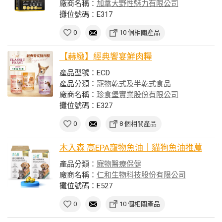
廠商名稱：
加拿大野性魅力有限公司
攤位號碼：E317
0
10 個相關產品
【赫緻】經典饗宴鮮肉糧
產品型號：ECD
產品分類：
寵物乾式及半乾式食品
廠商名稱：
珍食堡實業股份有限公司
攤位號碼：E327
0
8 個相關產品
木入森 高EPA寵物魚油｜貓狗魚油推薦
產品分類：
寵物醫療保健
廠商名稱：
仁和生物科技股份有限公司
攤位號碼：E527
0
10 個相關產品