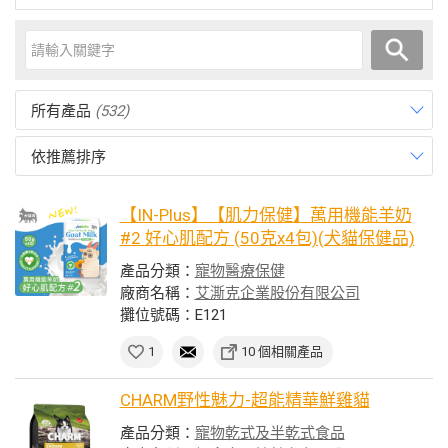
所有產品
(532)
依推薦排序
【IN-Plus】【肌力保健】萬用機能羊奶
#2 好心肌配方 (50克x4包)(犬貓保健品)
產品分類：
寵物醫療保健
廠商名稱：
艾澌克企業股份有限公司
攤位號碼：E121
1
10 個相關產品
CHARM野性魅力-超能精華鮮雞貓
產品分類：
寵物乾式及半乾式食品