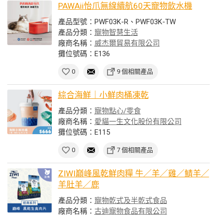
PAWAii怡爪無線續航60天寵物飲水機
產品型號：PWF03K-R、PWF03K-TW
產品分類：
寵物智慧生活
廠商名稱：
威杰爾貿易有限公司
攤位號碼：E136
0
9 個相關產品
綜合海鮮｜小鮮肉桶凍乾
產品分類：
寵物點心/零食
廠商名稱：
愛貓一生文化股份有限公司
攤位號碼：E115
0
7 個相關產品
ZIWI巔峰風乾鮮肉糧 牛／羊／雞／鯖羊／
羊肚羊／鹿
產品分類：
寵物乾式及半乾式食品
廠商名稱：
古迪寵物食品有限公司