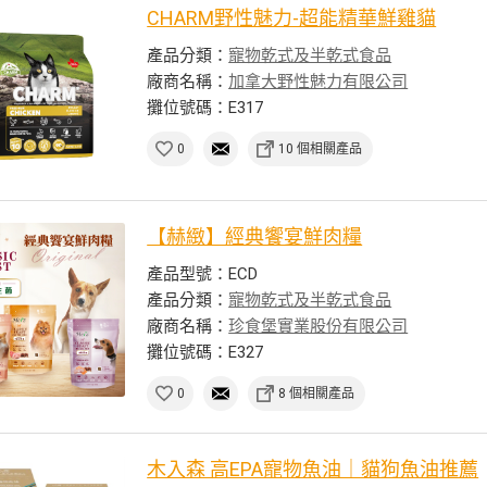
CHARM野性魅力-超能精華鮮雞貓
產品分類：
寵物乾式及半乾式食品
廠商名稱：
加拿大野性魅力有限公司
攤位號碼：E317
0
10 個相關產品
【赫緻】經典饗宴鮮肉糧
產品型號：ECD
產品分類：
寵物乾式及半乾式食品
廠商名稱：
珍食堡實業股份有限公司
攤位號碼：E327
0
8 個相關產品
木入森 高EPA寵物魚油｜貓狗魚油推薦