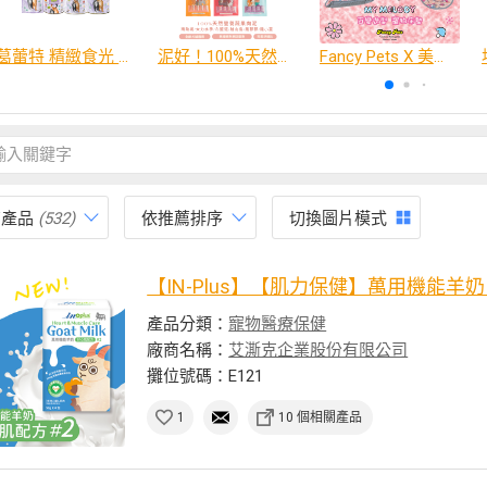
葛蕾特 精緻食光 主食貓罐、貓餐包
泥好！100%天然營養蔬果肉泥
Fancy Pets X 美樂蒂 百變造型寵物睡床墊
有產品
(532)
依推薦排序
切換圖片模式
【IN-Plus】【肌力保健】萬用機能羊奶 #
產品分類：
寵物醫療保健
廠商名稱：
艾澌克企業股份有限公司
攤位號碼：E121
1
10 個相關產品