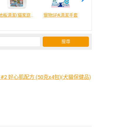
地板清潔(貓家庭適用)2000ml
寵物SPA清潔手套
威比咕雞湯
2 好心肌配方 (50克x4包)(犬貓保健品)