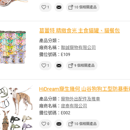
1
10 個相關產品
葛蕾特 精緻食光 主食貓罐、貓餐包
產品分類：
廠商名稱：
聯誠寵物有限公司
攤位號碼：E109
1
9 個相關產品
HiDream寵生幾何 山谷狗狗工型防暴
產品分類：
寵物外出配件及推車
廠商名稱：
宬泰有限公司
攤位號碼：E002
0
10 個相關產品