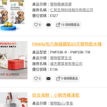
產品分類：
寵物醫療保健
廠商名稱：
仁和生物科技股份有限公司
攤位號碼：E527
0
10 個相關產品
PAWAii怡爪無線續航60天寵物飲水機
產品型號：PWF03K-R、PWF03K-TW
產品分類：
寵物智慧生活
廠商名稱：
威杰爾貿易有限公司
攤位號碼：E136
0
9 個相關產品
綜合海鮮｜小鮮肉桶凍乾
產品分類：
寵物點心/零食