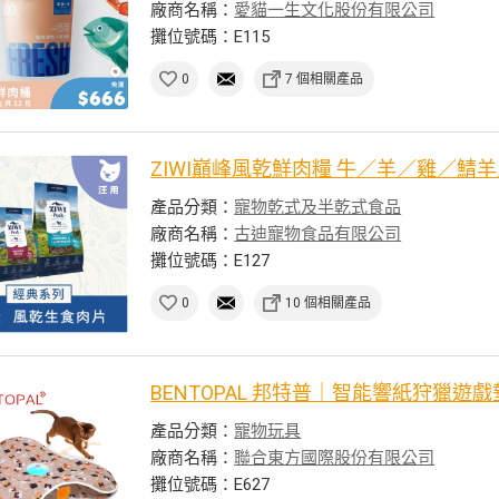
廠商名稱：
愛貓一生文化股份有限公司
攤位號碼：E115
0
7 個相關產品
ZIWI巔峰風乾鮮肉糧 牛／羊／雞／鯖
產品分類：
寵物乾式及半乾式食品
廠商名稱：
古迪寵物食品有限公司
攤位號碼：E127
0
10 個相關產品
BENTOPAL 邦特普｜智能響紙狩獵遊
產品分類：
寵物玩具
廠商名稱：
聯合東方國際股份有限公司
攤位號碼：E627