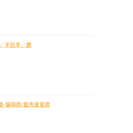
羊／羊肚羊／鹿
戲墊-貓咪款/藍色星星款