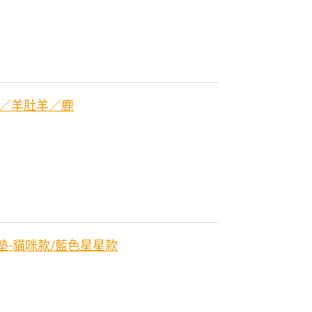
羊／羊肚羊／鹿
戲墊-貓咪款/藍色星星款