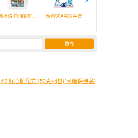
地板清潔(貓家庭適用)2000ml
寵物SPA清潔手套
威比咕雞湯
2 好心肌配方 (50克x4包)(犬貓保健品)