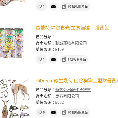
1
10 個相關產品
葛蕾特 精緻食光 主食貓罐、貓餐包
產品分類：
廠商名稱：
聯誠寵物有限公司
攤位號碼：E109
1
9 個相關產品
HiDream寵生幾何 山谷狗狗工型防暴
產品分類：
寵物外出配件及推車
廠商名稱：
宬泰有限公司
攤位號碼：E002
0
10 個相關產品