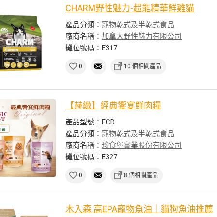
CHARM野性魅力-超能精華鮮雞貓
產品分類：
寵物乾式及半乾式食品
廠商名稱：
加拿大野性魅力有限公司
攤位號碼：E317
0
10 個相關產品
【赫緻】經典饗宴鮮肉糧
產品型號：ECD
產品分類：
寵物乾式及半乾式食品
廠商名稱：
珍食堡實業股份有限公司
攤位號碼：E327
0
8 個相關產品
木入森 高EPA寵物魚油｜貓狗魚油推薦