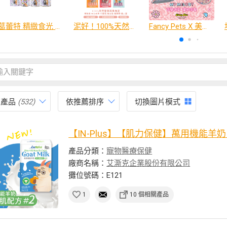
葛蕾特 精緻食光 主食貓罐、貓餐包
泥好！100%天然營養蔬果肉泥
Fancy Pets X 美樂蒂 百變造型寵物睡床墊
有產品
(532)
依推薦排序
切換圖片模式
【IN-Plus】【肌力保健】萬用機能羊奶 #
產品分類：
寵物醫療保健
廠商名稱：
艾澌克企業股份有限公司
攤位號碼：E121
1
10 個相關產品