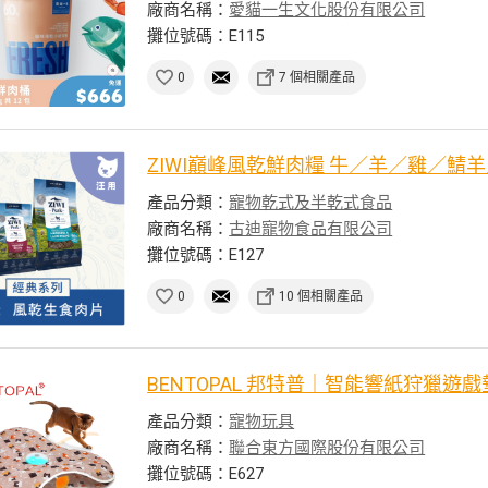
廠商名稱：
愛貓一生文化股份有限公司
攤位號碼：E115
0
7 個相關產品
ZIWI巔峰風乾鮮肉糧 牛／羊／雞／鯖
產品分類：
寵物乾式及半乾式食品
廠商名稱：
古迪寵物食品有限公司
攤位號碼：E127
0
10 個相關產品
BENTOPAL 邦特普｜智能響紙狩獵遊
產品分類：
寵物玩具
廠商名稱：
聯合東方國際股份有限公司
攤位號碼：E627