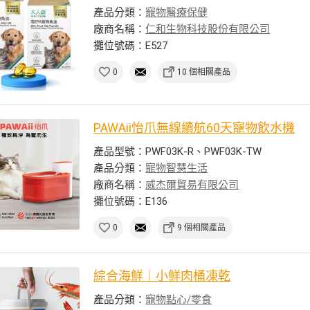
產品分類：
寵物醫療保健
廠商名稱：
仁和生物科技股份有限公司
攤位號碼：E527
0
10 個相關產品
PAWAii怡爪無線續航60天寵物飲水機
產品型號：PWF03K-R、PWF03K-TW
產品分類：
寵物智慧生活
廠商名稱：
威杰爾貿易有限公司
攤位號碼：E136
0
9 個相關產品
綜合海鮮｜小鮮肉桶凍乾
產品分類：
寵物點心/零食