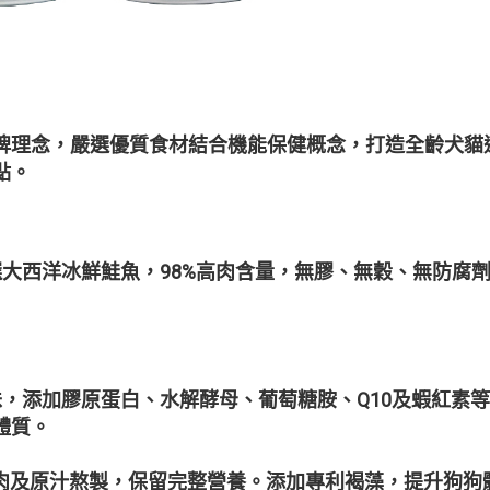
牌理念，嚴選優質食材結合機能保健概念，打造全齡犬貓
點。
： 嚴選大西洋冰鮮鮭魚，98%高肉含量，無膠、無穀、無防
德式風味，添加膠原蛋白、水解酵母、葡萄糖胺、Q10及蝦紅
體質。
100%原肉及原汁熬製，保留完整營養。添加專利褐藻，提升