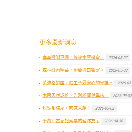
更多最新消息
本基喉嚨已爆！最後索票機會！
2026-05-07
森林紅肉精華，極致適口饗宴。
2026-05-03
英迪格認證，給主子最安心的守護。
2026-05
木薯天然成份，告別粉塵與異味。
2026-05-02
甜點系貓屋，萌感入艙！
2026-05-02
千萬別當忘記索票的豬隊友🐷
2026-04-30