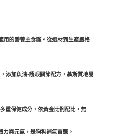
適用的營養主食罐。從選材到生產嚴格
腐劑，添加魚油-護眼關節配方，慕斯質地易
素等多重保健成分，依黃金比例配比，無
狗狗體力與元氣，是狗狗補氣首選。