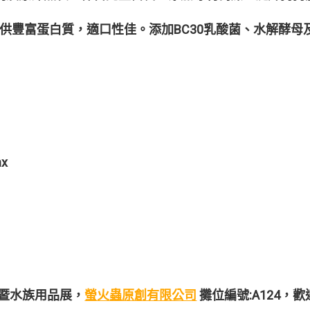
肉製程，提供豐富蛋白質，適口性佳。添加BC30乳酸菌、水解
nx
中寵物暨水族用品展，
螢火蟲原創有限公司
攤位編號:A124，