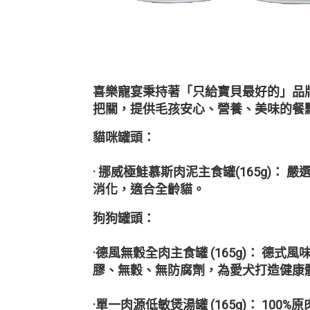
喜樂寵宴秉持著「只給寶貝最好的」品
把關，提供毛孩安心、營養、美味的餐
貓咪罐頭：
· 挪威極鮭慕斯肉泥主食罐(165g)
消化，適合全齡貓。
狗狗罐頭：
·德風無穀全肉主食罐 (165g)： 
膠、無穀、無防腐劑，為愛犬打造健康
·單一肉源低敏煲湯罐 (165g)： 