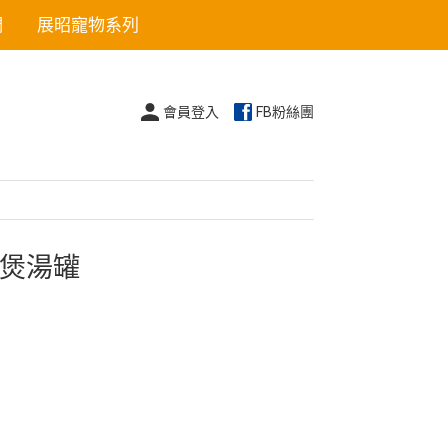
們
展昭寵物系列
會員登入
FB粉絲團
式煲湯罐