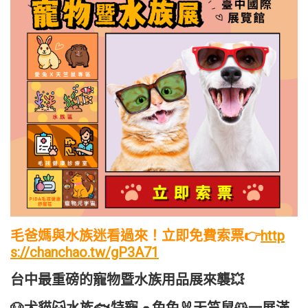
毛爸媽與水族迷看過來！立即免費索票👉
http
s://chanchao.tw/gP3A71
台中最重磅的寵物暨水族用品展來襲💥