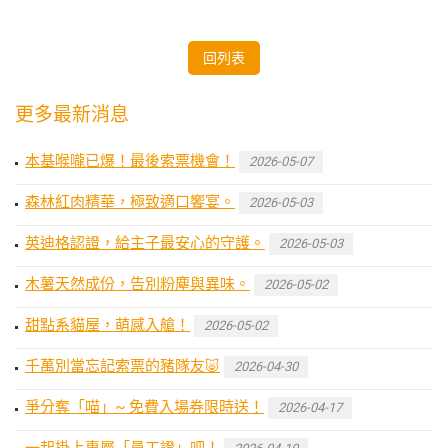
回列表
更多最新消息
本基喉嚨已爆！最後索票機會！
2026-05-07
森林紅肉精華，極致適口饗宴。
2026-05-03
英迪格認證，給主子最安心的守護。
2026-05-03
木薯天然成份，告別粉塵與異味。
2026-05-02
甜點系貓屋，萌感入艙！
2026-05-02
千萬別當忘記索票的豬隊友🐷
2026-04-30
爭分奪「喵」~ 免費入場券限時送！
2026-04-17