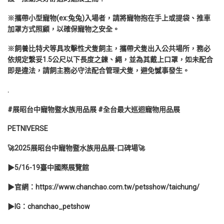
※攜帶小型寵物(ex:兔兔)入場者，請將寵物抱在手上或提袋、推車
加罩方式照顧，以確保寵物之安全。
※飼養比特犬等具攻擊性犬隻飼主，攜帶犬隻出入公共場所，務必
依規定繫妥1.5公尺以下長度之鍊、繩，並為其戴上口罩，如未配合
即是違法，請飼主務必守法配合管理犬隻，避免憾事發生。
.
#展昭台中寵物暨水族用品展 #全台最大巡迴寵物用品展
PETNIVERSE
🚀2025展昭台中寵物暨水族用品展-口碑場🚀
▶5/16-19臺中國際展覽館
▶官網：https://www.chanchao.com.tw/petsshow/taichung/
▶IG：chanchao_petshow