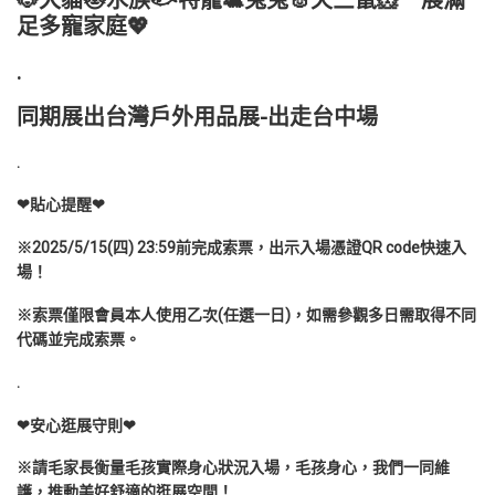
🐶犬貓🐱水族🐟特寵🐢兔兔🐰天竺鼠🐹一展滿
足多寵家庭💖
.
同期展出台灣戶外用品展-出走台中場
.
❤貼心提醒❤
※2025/5/15(四) 23:59前完成索票，出示入場憑證QR code快速入
場！
※索票僅限會員本人使用乙次(任選一日)，如需參觀多日需取得不同
代碼並完成索票。
.
❤安心逛展守則❤
※請毛家長衡量毛孩實際身心狀況入場，毛孩身心，我們一同維
護，推動美好舒適的逛展空間！