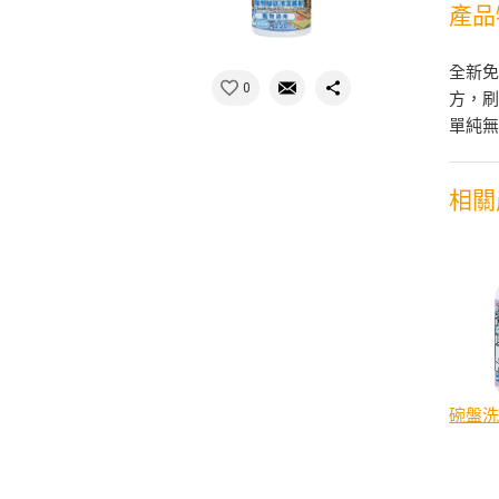
產品
全新免
0
方，刷
單純
相關