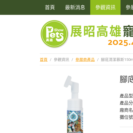
首頁
最新消息
參觀資訊
參
首頁
/
參觀資訊
/
參展商產品
/
腳底清潔慕斯150m
腳底
產品型
產品
廠商
攤位號