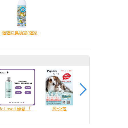
貓貓除臭噴霧(貓家庭適用)500ml
Be:Loved 寵愛 「寵愛森活」 蘆薈天然柔順洗毛精
純•朵拉
【寵物洗澡養護】玻尿酸保濕修護洗毛精(SNQ國家品質標章認證)貓狗適用｜FLUFFY nOSE 毛鼻子