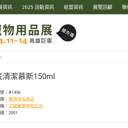
展資訊
2025 活動資訊
結盟資訊
展覽回顧
聯
l
清潔慕斯150ml
號：A1456
分類：
寵物沐浴用品
名稱：
艾穎實業有限公司
碼：2001