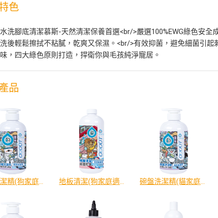
特色
水洗腳底清潔慕斯-天然清潔保養首選<br/>嚴選100%EWG綠色安全
洗後輕鬆擦拭不粘膩，乾爽又保濕。<br/>有效抑菌，避免細菌引起刺激
無味，四大綠色原則打造，捍衛你與毛孩純淨寵居。
產品
碗盤洗潔精(狗家庭適用)500ml
地板清潔(狗家庭適用)1000ml
碗盤洗潔精(貓家庭適用)500ml