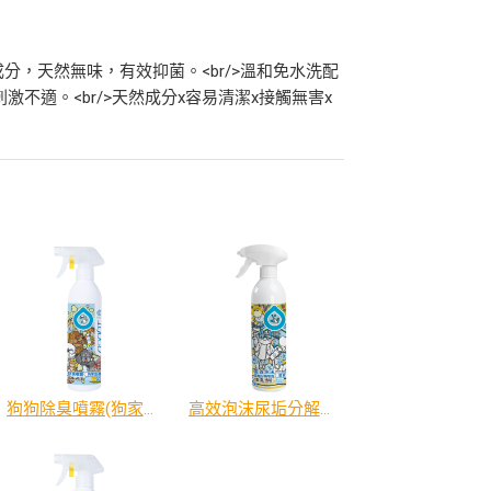
成分，天然無味，有效抑菌。<br/>溫和免水洗配
不適。<br/>天然成分x容易清潔x接觸無害x
狗狗除臭噴霧(狗家庭適用)500ml
高效泡沫尿垢分解噴霧500ml