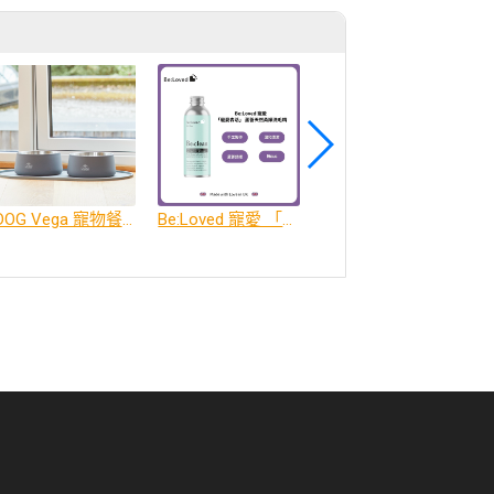
DOG Vega 寵物餐碗、餐碗墊
Be:Loved 寵愛 「寵愛森活」 蘆薈天然柔順洗毛精
Be:Loved 寵愛 「寵愛潤澤」 天然護毛精油