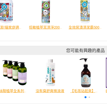
地板清潔(貓家庭適用)480ml
低敏植萃耳清淨200ml｜ECOCERT認證
全效尿漬清潔霸500ml
您可能有興趣的產品
絲胺植萃全系列沐浴乳(保濕、控油、修護、驅蟲)
沒有臭舒爽擦澡液
【毛孩站起來】養肌護髮洗毛精 犬貓多款