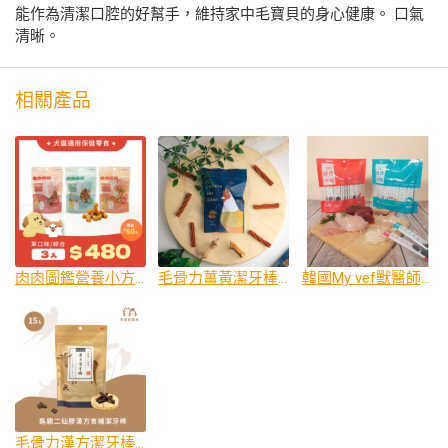
能作為清潔口腔的好幫手，維持家中毛寶貝的身心健康。 口氣
清晰。
相關產品
肉肉圖鑑營養小方塊
毛骨力薑黃潔牙棒18入
韓國My vef獸醫師肉泥
毛骨力漢方潔牙棒-龜鹿二仙膠15入