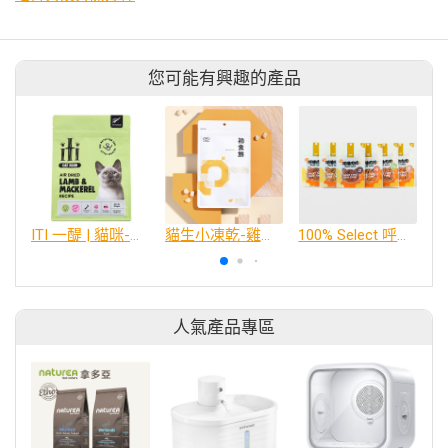
您可能有興趣的產品
ITI 一醍 | 貓咪-天然風乾主食系列
貓生小凍乾-雞肉口味
100% Select 呼嚕肉肉｜30g
人氣產品專區