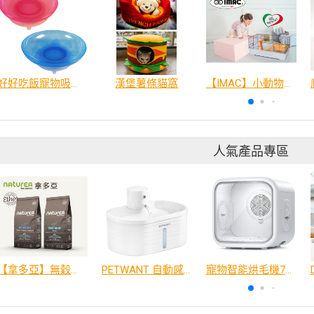
好好吃飯寵物吸盤碗
漢堡薯條貓窩
【IMAC】小動物用品
人氣產品專區
【拿多亞】無穀低敏 犬糧
PETWANT 自動感應無線寵物飲水機 W4-L
寵物智能烘毛機75L