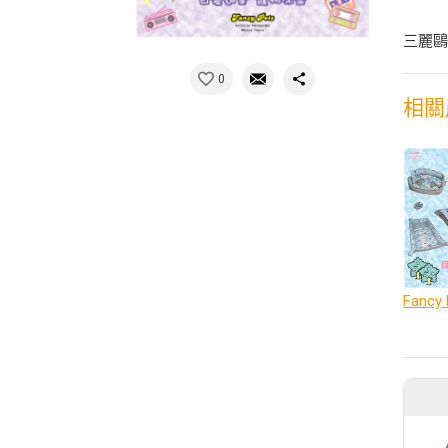
三麗鷗
0
相關