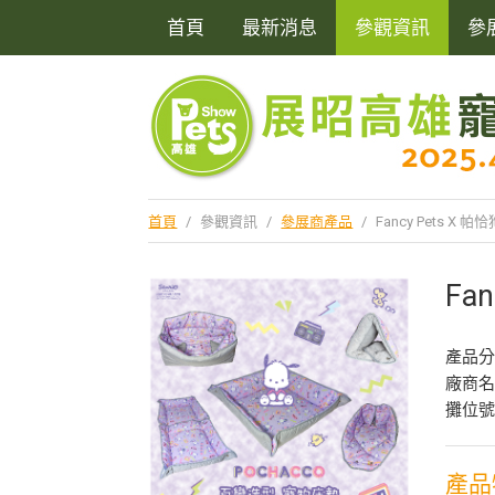
首頁
最新消息
參觀資訊
參
首頁
/
參觀資訊
/
參展商產品
/
Fancy Pets X
Fa
產品
廠商
攤位號
產品