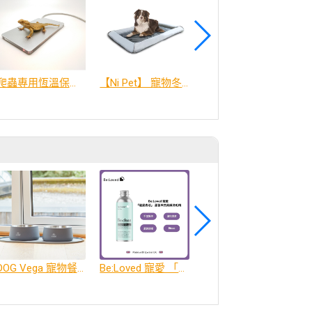
爬蟲專用恆溫保暖墊
【Ni Pet】 寵物冬夏兩用床墊-M
小寵專用冰暖墊
DOG Vega 寵物餐碗、餐碗墊
Be:Loved 寵愛 「寵愛森活」 蘆薈天然柔順洗毛精
Be:Loved 寵愛 「寵愛潤澤」 天然護毛精油