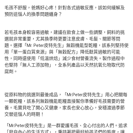
毛孩不舒服，爸媽好心疼！針對各式過敏反應，該如何緩解及
預防這惱人的換季問題纏身？
若毛孩本身較容易過敏，建議在飲食上做一些調整，飼料的挑
選就非常重要，尤其換季時更要注意皮膚、毛髮、關節等問
題。選擇「Mr. Peter皮特先生」無穀機能型乾糧，該系列堅持使
用「單一蛋白質來源」與「無穀配方」降低麩質過敏的可能
性，同時還使用「低溫烘焙」減少食材營養流失。製作過程中
也堅持「無人工添加物」，全系列產品以天然抗氧化物取代防
腐劑。
從原料物的挑選到最後成品，「Mr.Peter皮特先生」用心把關每
一顆乾糧，該系列無穀機能乾糧直接幫你準備好毛孩需要的營
養。毛寶貝吃了開心又健康，家長也安心放心，安穩渡過季節
交替這惱人的時期！
「Mr.Peter皮特先生」是一群愛護毛孩、全心付出的人們。追求
「發自內心的生活方式」，秉持著把最好給孩子們的態度，讓