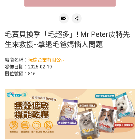
毛寶貝換季「毛超多」! Mr.Peter皮特先
生來救援~擊退毛爸媽惱人問題
廠商名稱：
沅慶企業有限公司
發佈日期：2025-02-19
攤位號碼：816