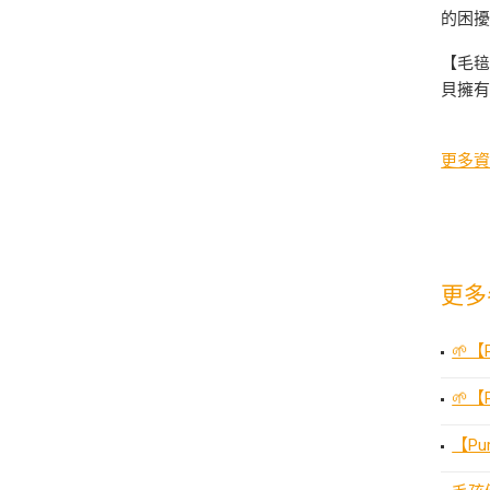
的困
【毛毰
貝擁
更多資
更多
🌱【
🌱
【P