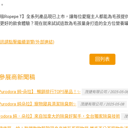
擾。
毰Ropepe.T】全系列產品現已上市，讓每位愛寵主人都能為毛孩
有更好的飲食體驗？現在就來試試這款為毛孩量身打造的全方位營養
訊請點擊繼續瀏覽(外部連結)
回列表
參展商新聞稿
Purodora 純•朵拉】 暢銷排行TOP5單品！✨
茂捷有限公司 / 2025-05-0
【Purodora 純朵拉】寵物寢具清潔除臭劑✨
茂捷有限公司 / 2025-05-08
urodora 純．朵拉】來自加拿大的除臭好幫手，全台獨家除臭技術
茂