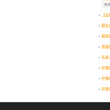
華鋒
【毛
歸毛
寵物
德國寵
毛鼻
呼嚕
呼嚕
呼嚕