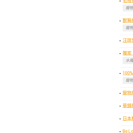
毛孩
寵物
獸醫
寵物
汪咪
獨家
水魔
10
寵物
寵物
華鋒
日本
Be