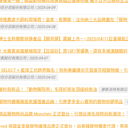
健康第一線！聯盟動物醫院現身高雄巨蛋寵物展 攜手百分百寵物生
百分百股份有限公司 / 2025-04-09
師推薦處方飼料現場買！皇家、希爾斯、法米納三大品牌盡在「寵物
百分百股份有限公司 / 2025-04-08
博士全新關節保健產品【關貝健】震撼上市——2025/04/11巨蛋展
！水魔素高雄展場限定【豆腐砂】買1送1等優惠，還有多樣滿額贈
素股份有限公司 / 2025-04-07
0% SELECT × 星球工坊跨界聯名！狗狗專屬爆米花首度亮相寵物展
百分百股份有限公司 / 2025-04-02
展秒殺新品！「動物醫院用」毛孩好朋友頂級純魚油
摩斯派特有限公司 / 
寵物持續擴展居家護理產品線，引進更多安心實用的寵物保健用品
精品寵物時尚品牌 Monchéri 正式登台，引領台灣毛孩時尚新潮流！
:Loved 英國皇室級寵物護理品牌正式登台，由華鋒寵物獨家代理，