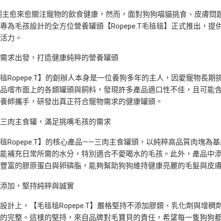
飼主愈來愈關注寵物的飲食健康，然而，面對狗狗喵貓挑食、皮膚問
專為毛孩設計的全方位營養罐頭【Ropepe.T毛毰毰】正式推出，
與活力。
物需求出發，打造健康純粹的營養罐頭
毰Ropepe.T】的創辦人本身是一位養狗多年的主人，因愛寵物長
自品嚐市面上的各類罐頭與飼料，發現許多產品適口性不佳，且可能
營養師攜手，研發出真正符合寵物需求的健康罐頭。
質三肉主食罐，滿足挑嘴毛孩的需求
毰Ropepe.T】的核心產品——三肉主食罐頭，以純粹高品質肉塊
也能補充日常所需的水分，特別適合不愛喝水的毛孩。此外，產品中
有豐富的膠原蛋白與卵磷脂，能夠幫助狗狗維持健康亮麗的毛髮與皮
工添加，堅持純粹與誠實
設計上，【毛毰毰Ropepe.T】嚴格堅持不添加膠類、乳化劑與增
養的完整。這樣的堅持，來自品牌對毛寶貝的責任，希望每一隻狗狗