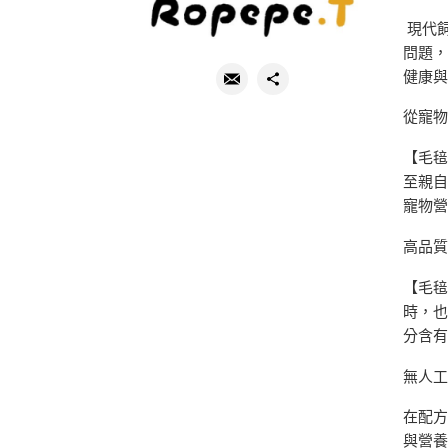
現代
問題，
健康
從寵
【毛毰
至親
寵物
高品
【毛毰
時，
分含
無人
在配方
與營