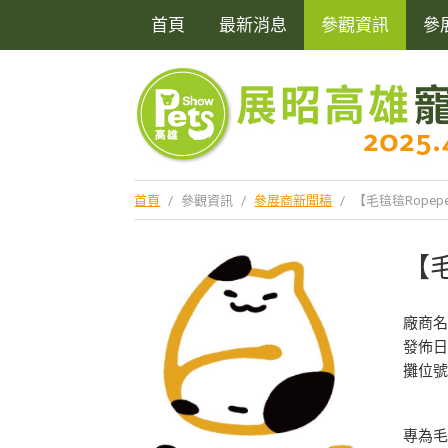
首頁
最新消息
參觀資訊
參
首頁
/
參觀資訊
/
參展商新聞稿
/
【毛毰毰Ropep
【毛
廠商
發佈日期
攤位號
專為毛