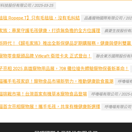
科技股份有限公司 / 2025-03-25
毰毰 Ropepe.T】只有毛毰毰，沒有毛糾結
品鑫寵物國際有限公司 / 2025-
家族：專業守護毛孩健康，打造無負擔的全方位護理
晨菱生技股份有限公司
新時代！《歸毛家族》推出全新保健品定期購服務，健康與便利雙贏
物零食龍頭品牌 Vitkraft 衛塔卡夫 正式登台！
聯合東方國際股份有限公司 
子亮相 2025 高雄寵物用品展，708 攤位搶先體驗寵物保養新革命！
喵攜手毛孩家庭！寵物食品市場新勢力，推動健康飲食風潮
呼嚕喵有限
喵挑戰市場！台灣首家有機草本寵物食品登場
呼嚕喵有限公司 / 2025-0
喵首次亮相寵物展！攜手毛孩，共享有機健康新選擇
呼嚕喵有限公司 / 2