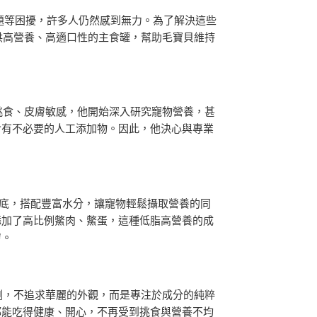
題等困擾，許多人仍然感到無力。為了解決這些
提供高營養、高適口性的主食罐，幫助毛寶貝維持
期挑食、皮膚敏感，他開始深入研究寵物營養，甚
含有不必要的人工添加物。因此，他決心與專業
為基底，搭配豐富水分，讓寵物輕鬆攝取營養的同
添加了高比例鱉肉、鱉蛋，這種低脂高營養的成
膚。
稠劑，不追求華麗的外觀，而是專注於成分的純粹
都能吃得健康、開心，不再受到挑食與營養不均