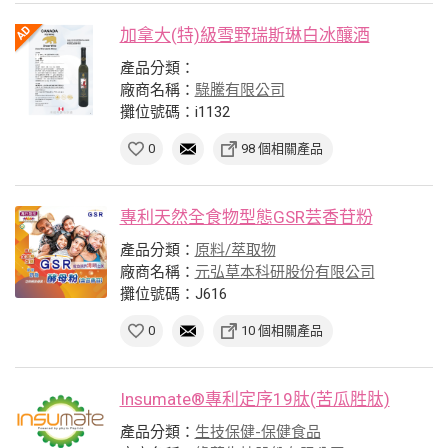
加拿大(特)級雪野瑞斯琳白冰釀酒
產品分類：
廠商名稱：
騄騰有限公司
攤位號碼：i1132
0
98 個相關產品
專利天然全食物型態GSR芸香苷粉
產品分類：
原料/萃取物
廠商名稱：
元弘草本科研股份有限公司
攤位號碼：J616
0
10 個相關產品
Insumate®專利定序19肽(苦瓜胜肽)
產品分類：
生技保健-保健食品