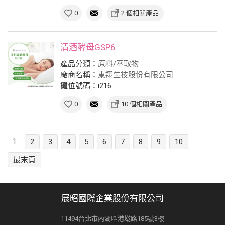
0
2 個相關產品
清酒酵母GSP6
產品分類：
原料/萃取物
廠商名稱：
東翔生技股份有限公司
攤位號碼：i216
0
10 個相關產品
1
2
3
4
5
6
7
8
9
10
最末頁
展昭國際企業股份有限公司
11494台北市內湖區港墘路185號3樓