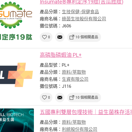
Insumate®專利定序19肽(苦瓜胜肽)
產品分類：
生技保健-保健食品
廠商名稱：
綠茵生技股份有限公司
攤位號碼：J606
0
10 個相關產品
高磷脂磷蝦油 PL+
產品型號：PL+
產品分類：
原料/萃取物
廠商名稱：
生資有限公司
攤位號碼：J116
0
10 個相關產品
五國專利雙層包埋技術｜益生菌株存活率提
產品分類：
原料/萃取物
廠商名稱：
利統股份有限公司