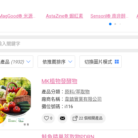
MagGood® 米源鎂® 米糠濃縮物
AstaZine® 蝦紅素
Sensoril® 南非醉茄萃取物
有產品
(1932)
依推薦排序
切換圖片模式
MK植物發酵物
產品分類：
原料/萃取物
廠商名稱：
韋鎮實業有限公司
攤位號碼：i116
0
22 個相關產品
鮭魚精巢萃取物PDRN