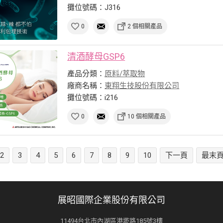
攤位號碼：J316
0
2 個相關產品
清酒酵母GSP6
產品分類：
原料/萃取物
廠商名稱：
東翔生技股份有限公司
攤位號碼：i216
0
10 個相關產品
2
3
4
5
6
7
8
9
10
下一頁
最末
展昭國際企業股份有限公司
11494台北市內湖區港墘路185號3樓