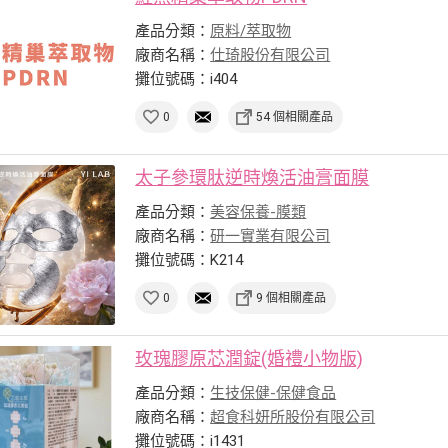
產品分類：
原料/萃取物
廠商名稱：
仕琦股份有限公司
攤位號碼：i404
0
54 個相關產品
太子參環肽逆時煥活油膏面膜
產品分類：
美容保養-膜類
廠商名稱：
研一實業有限公司
攤位號碼：K214
0
9 個相關產品
玫瑰膠原芯潤錠(婚禮小物版)
產品分類：
生技保健-保健食品
廠商名稱：
超食科妍所股份有限公司
攤位號碼：i1431