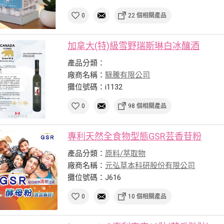
0
22 個相關產品
加拿大(特)級雪野瑞斯琳白冰釀酒
產品分類：
廠商名稱：
騄騰有限公司
攤位號碼：i1132
0
98 個相關產品
專利天然全食物型態GSR芸香苷粉
產品分類：
原料/萃取物
廠商名稱：
元弘草本科研股份有限公司
攤位號碼：J616
0
10 個相關產品