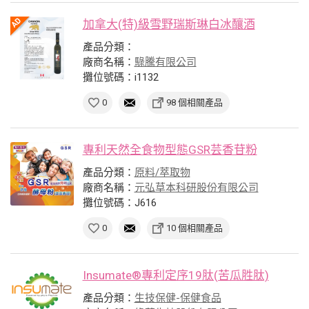
加拿大(特)級雪野瑞斯琳白冰釀酒
產品分類：
廠商名稱：
騄騰有限公司
攤位號碼：i1132
0
98 個相關產品
專利天然全食物型態GSR芸香苷粉
產品分類：
原料/萃取物
廠商名稱：
元弘草本科研股份有限公司
攤位號碼：J616
0
10 個相關產品
Insumate®專利定序19肽(苦瓜胜肽)
產品分類：
生技保健-保健食品