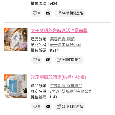
攤位號碼：i404
0
54 個相關產品
太子參環肽逆時煥活油膏面膜
產品分類：
美容保養-膜類
廠商名稱：
研一實業有限公司
攤位號碼：K214
0
9 個相關產品
玫瑰膠原芯潤錠(婚禮小物版)
產品分類：
生技保健-保健食品
廠商名稱：
超食科妍所股份有限公司
攤位號碼：i1431
0
22 個相關產品