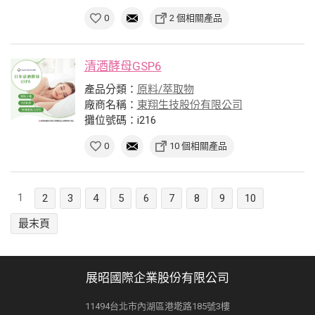
0
2 個相關產品
清酒酵母GSP6
產品分類：
原料/萃取物
廠商名稱：
東翔生技股份有限公司
攤位號碼：i216
0
10 個相關產品
1
2
3
4
5
6
7
8
9
10
最末頁
展昭國際企業股份有限公司
11494台北市內湖區港墘路185號3樓