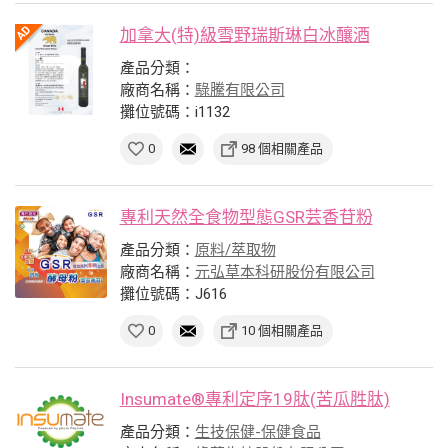
加拿大(特)級雪野瑞斯琳白冰釀酒
產品分類：
廠商名稱：
騄騰有限公司
攤位號碼：i1132
0
98 個相關產品
專利天然全食物型態GSR芸香苷粉
產品分類：
原料/萃取物
廠商名稱：
元弘草本科研股份有限公司
攤位號碼：J616
0
10 個相關產品
Insumate®專利定序19肽(苦瓜胜肽)
產品分類：
生技保健-保健食品