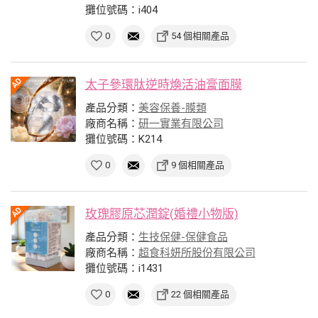
攤位號碼：i404
0
54 個相關產品
太子參環肽逆時煥活油膏面膜
產品分類：
美容保養-膜類
廠商名稱：
研一實業有限公司
攤位號碼：K214
0
9 個相關產品
玫瑰膠原芯潤錠(婚禮小物版)
產品分類：
生技保健-保健食品
廠商名稱：
超食科妍所股份有限公司
攤位號碼：i1431
0
22 個相關產品