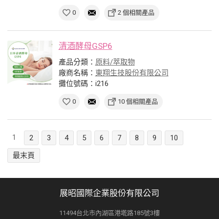
0
2 個相關產品
清酒酵母GSP6
產品分類：
原料/萃取物
廠商名稱：
東翔生技股份有限公司
攤位號碼：i216
0
10 個相關產品
1
2
3
4
5
6
7
8
9
10
最末頁
展昭國際企業股份有限公司
11494台北市內湖區港墘路185號3樓