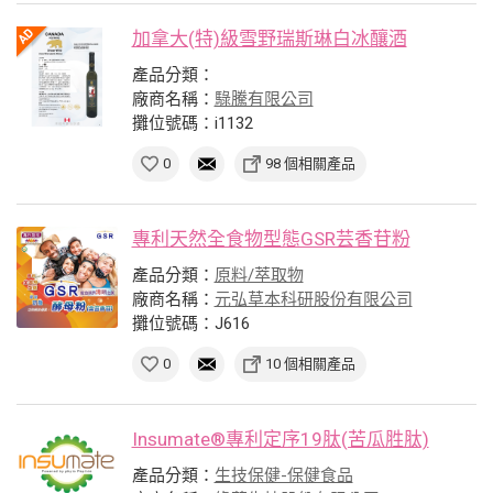
加拿大(特)級雪野瑞斯琳白冰釀酒
產品分類：
廠商名稱：
騄騰有限公司
攤位號碼：i1132
0
98 個相關產品
專利天然全食物型態GSR芸香苷粉
產品分類：
原料/萃取物
廠商名稱：
元弘草本科研股份有限公司
攤位號碼：J616
0
10 個相關產品
Insumate®專利定序19肽(苦瓜胜肽)
產品分類：
生技保健-保健食品