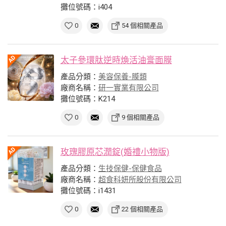
攤位號碼：i404
0
54 個相關產品
太子參環肽逆時煥活油膏面膜
產品分類：
美容保養-膜類
廠商名稱：
研一實業有限公司
攤位號碼：K214
0
9 個相關產品
玫瑰膠原芯潤錠(婚禮小物版)
產品分類：
生技保健-保健食品
廠商名稱：
超食科妍所股份有限公司
攤位號碼：i1431
0
22 個相關產品