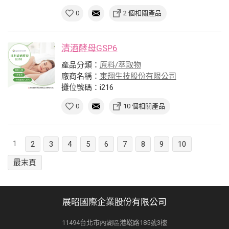
0
2 個相關產品
清酒酵母GSP6
產品分類：
原料/萃取物
廠商名稱：
東翔生技股份有限公司
攤位號碼：i216
0
10 個相關產品
1
2
3
4
5
6
7
8
9
10
最末頁
展昭國際企業股份有限公司
11494台北市內湖區港墘路185號3樓