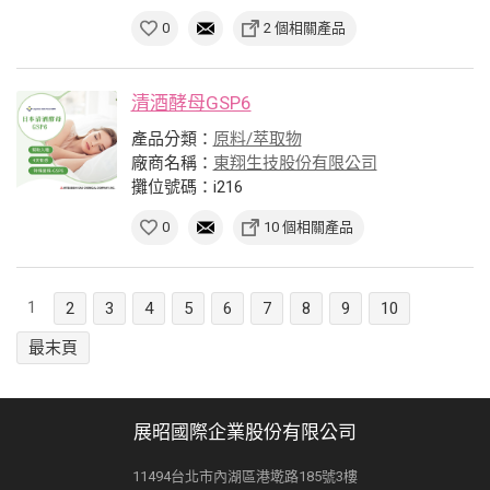
0
2 個相關產品
清酒酵母GSP6
產品分類：
原料/萃取物
廠商名稱：
東翔生技股份有限公司
攤位號碼：i216
0
10 個相關產品
1
2
3
4
5
6
7
8
9
10
最末頁
展昭國際企業股份有限公司
11494台北市內湖區港墘路185號3樓