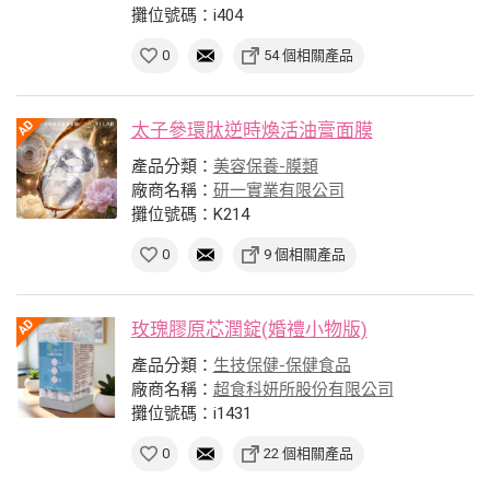
攤位號碼：i404
0
54 個相關產品
太子參環肽逆時煥活油膏面膜
產品分類：
美容保養-膜類
廠商名稱：
研一實業有限公司
攤位號碼：K214
0
9 個相關產品
玫瑰膠原芯潤錠(婚禮小物版)
產品分類：
生技保健-保健食品
廠商名稱：
超食科妍所股份有限公司
攤位號碼：i1431
0
22 個相關產品