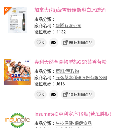
加拿大(特)級雪野瑞斯琳白冰釀酒
產品分類：
廠商名稱：
騄騰有限公司
攤位號碼：i1132
0
98 個相關產品
專利天然全食物型態GSR芸香苷粉
產品分類：
原料/萃取物
廠商名稱：
元弘草本科研股份有限公司
攤位號碼：J616
0
10 個相關產品
Insumate®專利定序19肽(苦瓜胜肽)
產品分類：
生技保健-保健食品