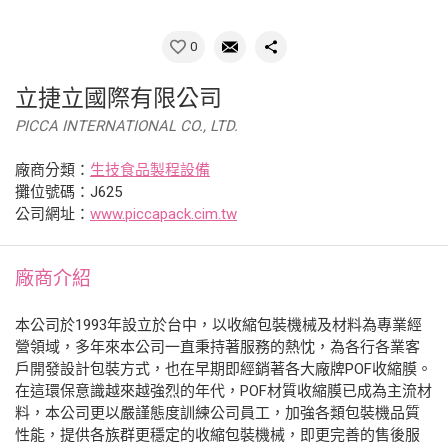
0
立捷立國際有限公司
PICCA INTERNATIONAL CO., LTD.
廠商分類：
生技食品製程設備
攤位號碼：J625
公司網址：
www.piccapack.cim.tw
廠商介紹
本公司於1993年設立於台中，以收縮包裝機械及材料為專業經
營領域，多年來本公司一直秉持著服務的熱忱，為各行各業客
戶開發設計包裝方式，也在早期即經銷著各大廠牌POF收縮膜。
在這環保意識越來越強烈的年代，POF材質收縮膜已成為主流材
料，本公司更以嚴謹態度訓練公司員工，加強各類包裝機品質
性能，提供各族群更穩定的收縮包裝機械，即更完善的售後服