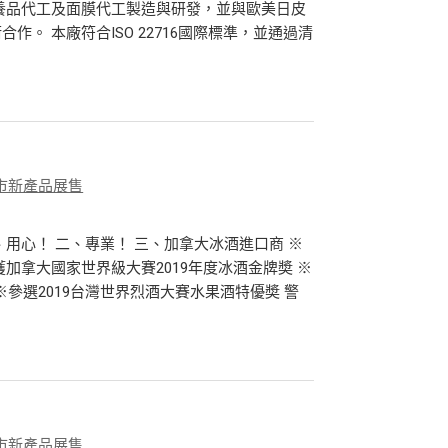
保養品代工及面膜代工製造與研發，並與歐美日皮
。 本廠符合ISO 22716國際標準，並通過清
市新產品展售
用心！ 二、專業！ 三、加拿大冰酒進口商 ※
加拿大國家世界級大賽2019年度冰酒金牌奬 ※
※參選2019台灣世界烈酒大賽水果酒特優奬 警
市新產品展售