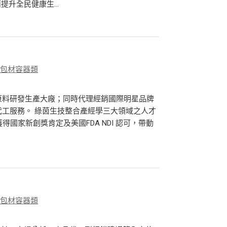
升全民健康生...
、包材容器類
品原料研發生產大廠；同時代理經銷國際明星品牌
計代工服務。 綠茵生技整合產經學三大領域之人才
獲得國家新創獎肯定及美國FDA NDI 認可，帶動
、包材容器類