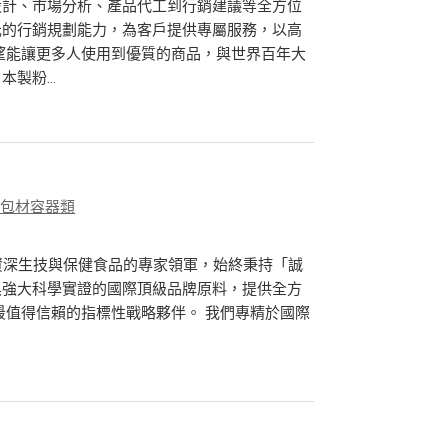
設計、市場分析、產品代工到行銷建議等全方位
元的行銷規劃能力，為客戶提供專屬服務，以高
望能讓更多人使用到優質的商品，與世界百年大
製粉...
、包材容器類
03年，由資深生技與保健食品的專家領軍，始終秉持「誠
具強大科學實證的國際頂級品牌原料，提供全方
業最值得信賴的指標性戰略夥伴。 我們專精於國際