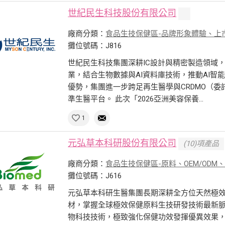
世紀民生科技股份有限公司
廠商分類：
食品生技保健區-品牌形象體驗、上
攤位號碼：J816
世紀民生科技集團深耕IC設計與精密製造領域
業，結合生物數據與AI資料庫技術，推動AI
優勢，集團進一步跨足再生醫學與CRDMO（委
準生醫平台。 此次「2026亞洲美容保養...
1
元弘草本科研股份有限公司
(10)項產品
廠商分類：
食品生技保健區-原料、OEM/ODM
攤位號碼：J616
元弘草本科研生醫集團長期深耕全方位天然極
材，掌握全球極效保健原料生技研發技術最新
物科技技術，極致強化保健功效發揮優異效果