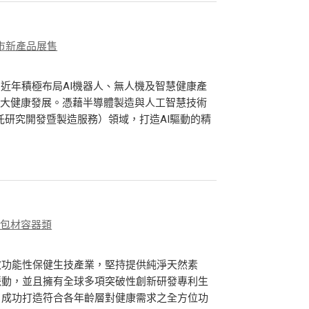
市新產品展售
，近年積極布局AI機器人、無人機及智慧健康產
智能大健康發展。憑藉半導體製造與人工智慧技術
託研究開發暨製造服務）領域，打造AI驅動的精
、包材容器類
效功能性保健生技產業，堅持提供純淨天然素
脈動，並且擁有全球多項突破性創新研發專利生
，成功打造符合各年齡層對健康需求之全方位功