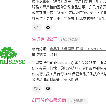
東翔以掌握關鍵原料為主，從原料銷售、配方
服務，專業諮詢團隊熟稔食品法規，亦具有多
效率來滿足客戶所需。 東翔秉持誠信至上，希
廠合作，更是日本百年企業"丘比株式會社”與”日本
0
生資有限公司
(10)項產品
廠商分類：
食品生技保健區-原料、OEM/ODM
攤位號碼：J116
生資有限公司 (Nutrisense) 成立於20
信、專業、熱忱」的核心精神。我們致力引進
位技術支援，是台灣 B2B 保健食品與生技產
頂級品牌原料經銷，並透過嚴...
0
創百股份有限公司
(10)項產品