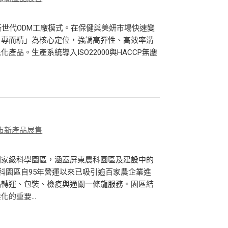
新世代ODM工廠模式。在保健與美妍市場快速變
、專而精」為核心定位，強調高彈性、高效率溝
品。生產系統導入ISO22000與HACCP無塵
市新產品展售
國家級科學園區，涵蓋屏東農科園區及建設中的
科園區自95年營運以來已吸引逾百家農企業進
品轉運、包裝、檢疫與通關一條龍服務。園區結
的重要...