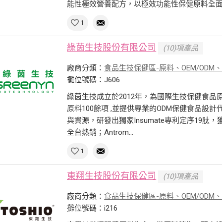
能性極效營養配方，以極效功能性保健原料全面提
1
綠茵生技股份有限公司
(10)項產品
廠商分類：
食品生技保健區-原料、OEM/ODM
攤位號碼：J606
綠茵生技成立於2012年，為國際生技保健食
原料100餘項 ,並提供專業的ODM保健食品設
與資源，研發出獨家Insumate專利定序19肽，
全台熱銷；Antrom...
1
東翔生技股份有限公司
(10)項產品
廠商分類：
食品生技保健區-原料、OEM/ODM
攤位號碼：i216