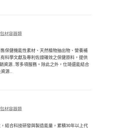
、包材容器類
銷售保健機能性素材、天然植物抽出物、營養補
具有科學文獻及專利佐證確效之保健原料，提供
行銷資源…等多項服務。除此之外，仕琦還能結合
源...
、包材容器類
，結合科技研發與製造能量，累積30年以上代