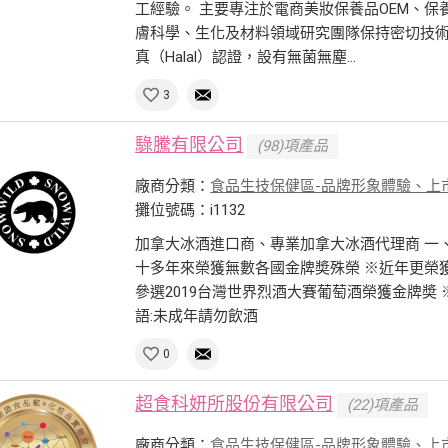
工經驗。 主要專注於電商美妝保養品OEM、
膚科學、生化及材料領域研究團隊保持密切技術合作
真（Halal）認證，設有無菌無塵...
3
騄騰有限公司
(98)項產品
廠商分類：
食品生技保健區-品牌形象體驗、上
攤位號碼：i1132
加拿大冰酒進口商、專業加拿大冰酒代理商 一、
十多年來榮獲無數各國金牌奬殊榮 ※近年更榮獲
參選2019台灣世界烈酒大賽葡萄酒榮獲金牌奬 
語:未成年請勿飲酒
0
超食科妍所股份有限公司
(22)項產品
廠商分類：
食品生技保健區-品牌形象體驗、上