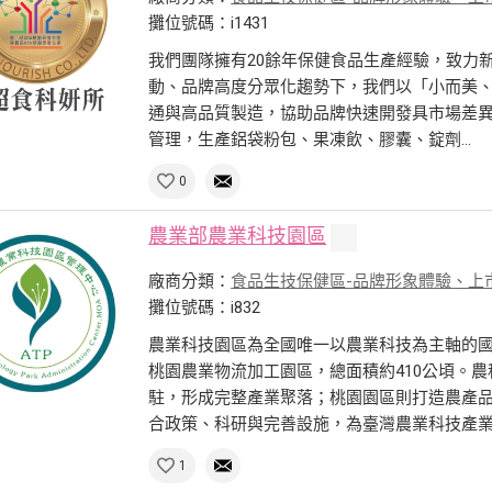
攤位號碼：i1431
我們團隊擁有20餘年保健食品生產經驗，致力
動、品牌高度分眾化趨勢下，我們以「小而美
通與高品質製造，協助品牌快速開發具市場差異化產
管理，生產鋁袋粉包、果凍飲、膠囊、錠劑...
0
農業部農業科技園區
廠商分類：
食品生技保健區-品牌形象體驗、上
攤位號碼：i832
農業科技園區為全國唯一以農業科技為主軸的
桃園農業物流加工園區，總面積約410公頃。農
駐，形成完整產業聚落；桃園園區則打造農產
合政策、科研與完善設施，為臺灣農業科技產業化
1