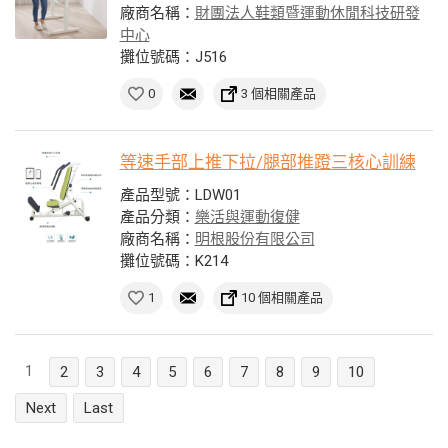
廠商名稱：
財團法人鞋類暨運動休閒科技研發
中心
攤位號碼：J516
0
3 個相關產品
等速手部上推下拉/腿部推蹬三核心訓練
產品型號：LDW01
產品分類：
樂活與運動復健
廠商名稱：
明根股份有限公司
攤位號碼：K214
1
10 個相關產品
1
2
3
4
5
6
7
8
9
10
Next
Last