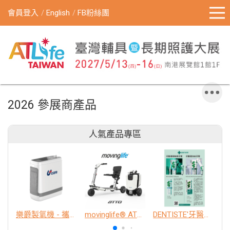
會員登入
English
FB粉絲團
2026 參展商產品
人氣產品專區
樂爵製氧機 - 攜帶型
movinglife® ATTO新世代電動代步車 經典款
DENTISTE'牙醫選極敏感牙膏、抗蛀牙膏
K