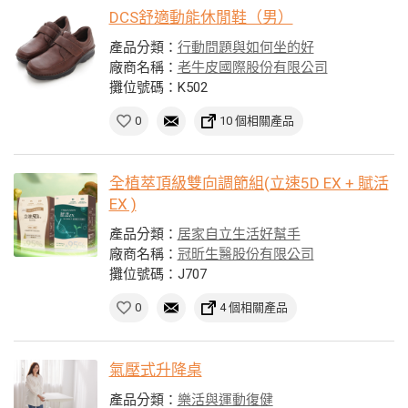
DCS舒適動能休閒鞋（男）
產品分類：
行動問題與如何坐的好
廠商名稱：
老牛皮國際股份有限公司
攤位號碼：K502
0
10 個相關產品
全植萃頂級雙向調節組(立速5D EX + 賦活
EX )
產品分類：
居家自立生活好幫手
廠商名稱：
冠昕生醫股份有限公司
攤位號碼：J707
0
4 個相關產品
氣壓式升降桌
產品分類：
樂活與運動復健