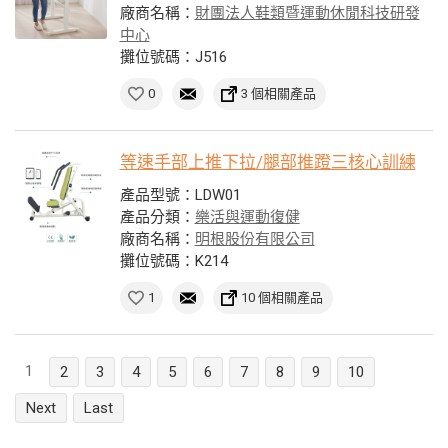
廠商名稱：
財團法人鞋類暨運動休閒科技研發
中心
攤位號碼：J516
0
3 個相關產品
等速手部上推下拉/腿部推蹬三核心訓練
產品型號：LDW01
產品分類：
樂活與運動復健
廠商名稱：
明根股份有限公司
攤位號碼：K214
1
10 個相關產品
1
2
3
4
5
6
7
8
9
10
Next
Last