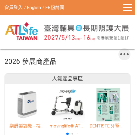
會員登入
English
FB粉絲團
2026 參展商產品
人氣產品專區
樂爵製氧機 - 攜帶型
movinglife® ATTO新世代電動代步車 經典款
DENTISTE'牙醫選極敏感牙膏、抗蛀牙膏
K