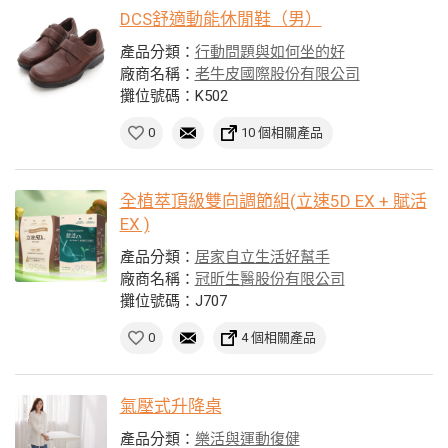
DCS舒適動能休閒鞋（男）
產品分類：
行動問題與如何坐的好
廠商名稱：
老牛皮國際股份有限公司
攤位號碼：K502
0
10 個相關產品
全植萃頂級雙向調節組(立速5D EX + 賦活
EX )
產品分類：
居家自立生活好幫手
廠商名稱：
冠昕生醫股份有限公司
攤位號碼：J707
0
4 個相關產品
氣壓式升降桌
產品分類：
樂活與運動復健