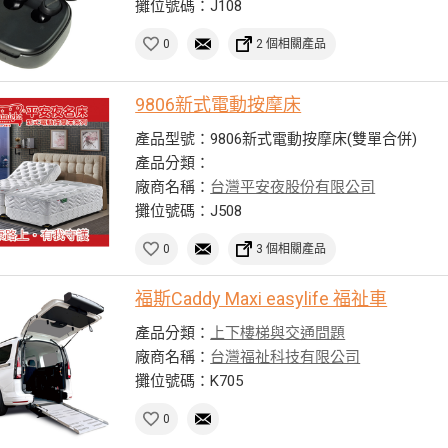
攤位號碼：J108
0
2 個相關產品
9806新式電動按摩床
產品型號：9806新式電動按摩床(雙單合併)
產品分類：
廠商名稱：
台灣平安夜股份有限公司
攤位號碼：J508
0
3 個相關產品
福斯Caddy Maxi easylife 福祉車
產品分類：
上下樓梯與交通問題
廠商名稱：
台灣福祉科技有限公司
攤位號碼：K705
0