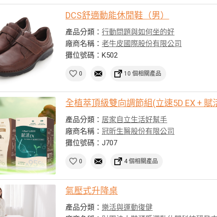
DCS舒適動能休閒鞋（男）
產品分類：
行動問題與如何坐的好
廠商名稱：
老牛皮國際股份有限公司
攤位號碼：K502
0
10 個相關產品
全植萃頂級雙向調節組(立速5D EX + 賦活
產品分類：
居家自立生活好幫手
廠商名稱：
冠昕生醫股份有限公司
攤位號碼：J707
0
4 個相關產品
氣壓式升降桌
產品分類：
樂活與運動復健