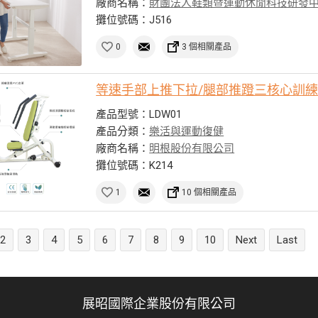
廠商名稱：
財團法人鞋類暨運動休閒科技研發
攤位號碼：J516
0
3 個相關產品
等速手部上推下拉/腿部推蹬三核心訓
產品型號：LDW01
產品分類：
樂活與運動復健
廠商名稱：
明根股份有限公司
攤位號碼：K214
1
10 個相關產品
2
3
4
5
6
7
8
9
10
Next
Last
展昭國際企業股份有限公司