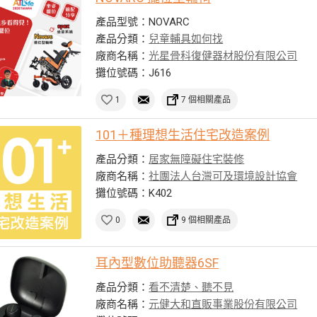
產品型號：NOVARC
產品分類：
兒童輔具如何找
廠商名稱：
光星骨科復健器材股份有限公司
攤位號碼：J616
1
7 個相關產品
101＋種理想生活住宅改造案例
產品分類：
居家無障礙住宅裝修
廠商名稱：
社團法人台灣可及環境設計協會
攤位號碼：K402
0
9 個相關產品
耳內型數位助聽器6SF
產品分類：
看不清楚、聽不見
廠商名稱：
元健大和直販事業股份有限公司