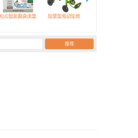
KUO智能翻身床墊
轻便型电动轮椅
SODA 樂活認知訓練機