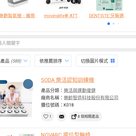
樂爵製氧機 - 攜帶型
movinglife® ATTO新世代電動代步車 經典款
DENTISTE'牙醫選極敏感牙膏、抗蛀牙膏
有產品
(588)
依推薦排序
切換圖片模式
SODA 樂活認知訓練機
產品分類：
樂活與運動復健
廠商名稱：
樂齡智造科技股份有限公司
攤位號碼：K018
1
8 個相關產品
NOVARC 擺位型輪椅