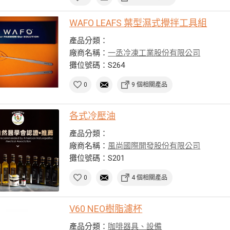
WAFO LEAFS 葉型濕式攪拌工具組
產品分類：
廠商名稱：
一丞冷凍工業股份有限公司
攤位號碼：S264
0
9 個相關產品
各式冷壓油
產品分類：
廠商名稱：
風尚國際開發股份有限公司
攤位號碼：S201
0
4 個相關產品
V60 NEO樹脂濾杯
產品分類：
咖啡器具、設備