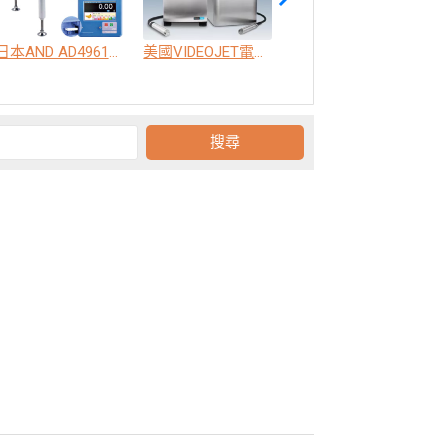
日本AND AD4961高精度動態重量選別機
美國VIDEOJET電腦日期噴印機，雷射雕刻標示系統，色帶熱轉印機，即印即貼標籤機
日本AND AD4413-CW 箱體大包裝動態秤重機