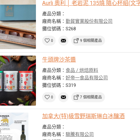
Aurli 奧利 │ 老岩泥 135燒 隨心杯組(
產品分類：
廠商名稱：
勤貿實業股份有限公司
攤位號碼：S268
0
9 個相關產品
牛頭牌沙茶醬
產品分類：
食品 / 烘焙原料
廠商名稱：
好帝一食品有限公司
攤位號碼：S319
0
7 個相關產品
加拿大(特)級雪野瑞斯琳白冰釀酒
產品分類：
廠商名稱：
騄騰有限公司