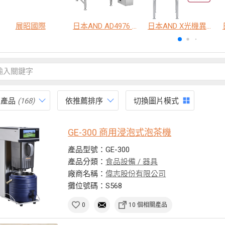
展昭國際
日本AND AD4976 脫氧劑包裝金屬異物檢出機
日本AND X光機異物檢查系統
有產品
(168)
依推薦排序
切換圖片模式
GE-300 商用浸泡式泡茶機
產品型號：GE-300
產品分類：
食品設備 / 器具
廠商名稱：
偉志股份有限公司
攤位號碼：S568
0
10 個相關產品