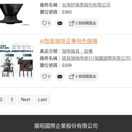
廠商名稱：
台灣好璃奧股份有限公司
攤位號碼：S360
0
3 個相關產品
AI智能咖啡豆專用色選機
產品分類：
咖啡器具、設備
廠商名稱：
諾其頓咖啡商行(珈馥國際有限公司)
攤位號碼：S359
0
3 個相關產品
2
3
Next
Last
展昭國際企業股份有限公司