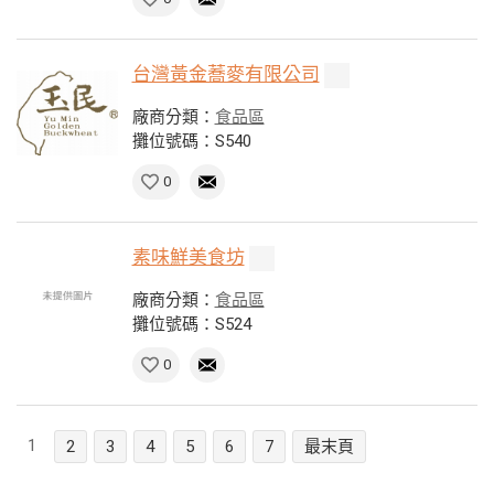
台灣黃金蕎麥有限公司
廠商分類：
食品區
攤位號碼：S540
0
素味鮮美食坊
廠商分類：
食品區
攤位號碼：S524
0
1
2
3
4
5
6
7
最末頁