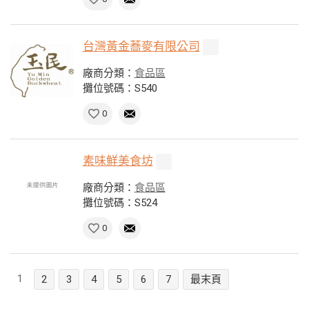
台灣黃金蕎麥有限公司
廠商分類：
食品區
攤位號碼：S540
0
素味鮮美食坊
廠商分類：
食品區
攤位號碼：S524
0
1
2
3
4
5
6
7
最末頁