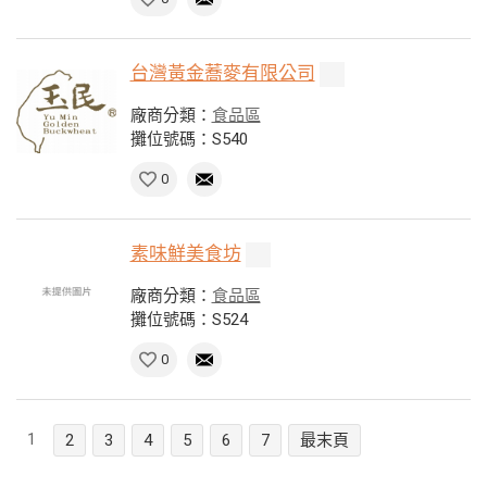
台灣黃金蕎麥有限公司
廠商分類：
食品區
攤位號碼：S540
0
素味鮮美食坊
廠商分類：
食品區
攤位號碼：S524
0
1
2
3
4
5
6
7
最末頁