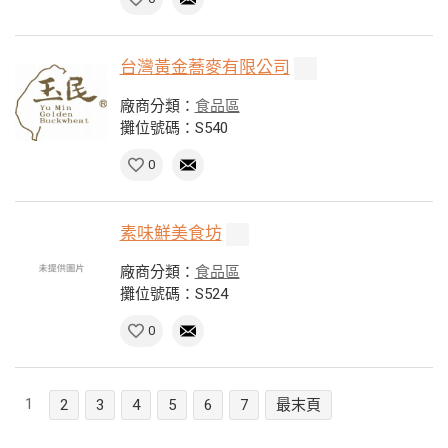
台灣黃金蕎麥有限公司
廠商分類：
食品區
攤位號碼：S540
0
素味鮮美食坊
廠商分類：
食品區
攤位號碼：S524
0
1
2
3
4
5
6
7
最末頁