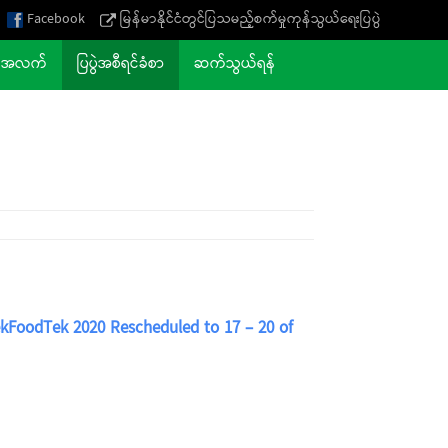
Facebook
မြန်မာနိုင်ငံတွင်ပြသမည့်စက်မှုကုန်သွယ်ရေးပြပွဲ
က်အလက်
ပြပွဲအစီရင်ခံစာ
ဆက်သွယ်ရန်
oodTek 2020 Rescheduled to 17 – 20 of