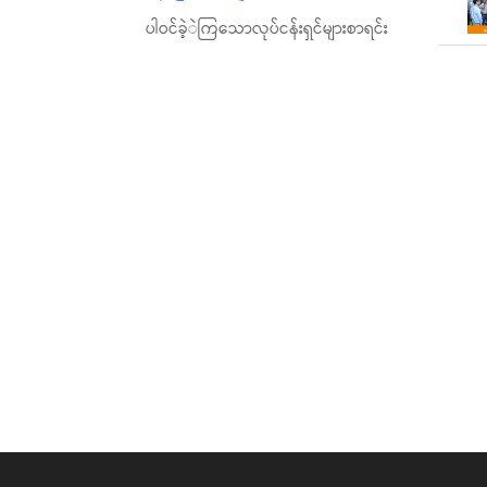
ပါဝင်ခဲ့ဲကြသောလုပ်ငန်းရှင်များစာရင်း