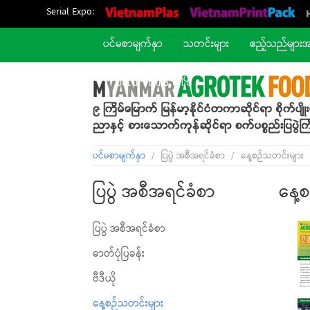
Serial Expo:
ပင်မစာမျက်နှာ
သတင်းများ
ဧည့်သည်များ
တဈပွိုငျတညျးဖွဈရပျ
ပင်မစာမျက်နှာ
/
ပြပွဲ အစီအရင်ခံစာ
/
နေ့စဉ်သတင်းများ
ပြပွဲ အစီအရင်ခံစာ
နေ့
ပြပွဲ အစီအရင်ခံစာ
ဓာတ်ပုံပြခန်း
ဗီဒီယို
နေ့စဉ်သတင်းများ