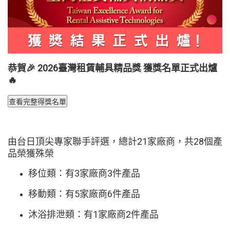
恭賀🎉 2026臺灣租賃輔具精品獎 獲獎名單正式出爐
🔥
由台日頂尖專家聯手評選，總計21家廠商，共28個產
品榮獲殊榮
移位類：有3家廠商3件產品
移動類：有5家廠商6件產品
沐浴排泄類：有1家廠商2件產品