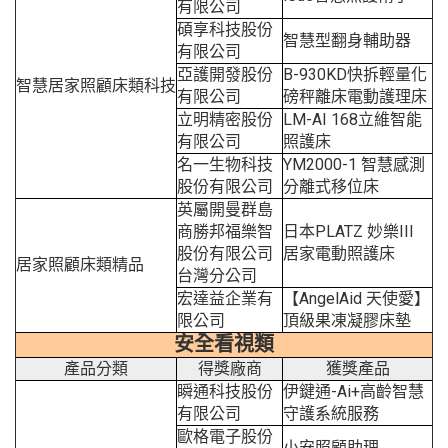
有限公司
碩享科技股份
智慧型翻身輔助器
有限公司
亞護開發股份
B-930KD快拆輕量化
智慧居家照顧床類科技
有限公司
磅秤離床電動護理床
立明精密股份
LM-AI 168立維智能
有限公司
照護床
名一生物科技
YM2000-1 智慧感測
股份有限公司
分離式移位床
英屬開曼群島
商勝邦福樂智
日本PLATZ 妙樂III
股份有限公司
居家電動照護床
居家照顧床類精品
台灣分公司
宏達益企業有
【AngelAid 天使愛】
限公司
頂級果凍凝膠床墊
安全看視類
產品分類
得獎廠商
獲獎產品
瞬通科技股份
伊鍵通-Ai+高齡智慧
有限公司
守護系統服務
歐格電子股份
小安照顧助理