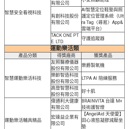
有限公司
AI智慧定位鞋墊與照
智慧安全看視科技
有創科技股份
護定位管理系統（Ult
有限公司
ra Tag〈尋易〉App&
雲端平台）
TACK ONE PT
守護追蹤器
E. LTD.
運動樂活類
產品分類
得獎廠商
獲獎產品
友照醫療儀器
樂爵製氧機
股份有限公司
樂齡智造科技
智慧運動樂活科技
LTPA AI 陪練服務
股份有限公司
高登智慧科技
好十肌
股份有限公司
偉通利大健康
BRAINVITA 台達 M+
有限公司
技術護智燈
【AngelAid 天使愛】
宏達益企業有
運動樂活輔具精品
田心液態凝膠減壓坐
限公司
墊