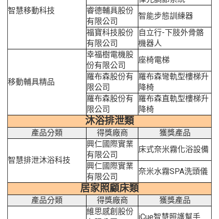
智慧移動科技
睿德輔具股份
智能步態訓練器
有限公司
福寶科技股份
自立行-下肢外骨骼
有限公司
機器人
幸福樹電機股
座椅電梯
份有限公司
羅布森股份有
羅布森彎軌型樓梯升
移動輔具精品
限公司
降椅
羅布森股份有
羅布森直軌型樓梯升
限公司
降椅
沐浴排泄類
產品分類
得獎廠商
獲獎產品
興仁國際實業
床式奈米霧化浴設備
有限公司
智慧排泄沐浴科技
興仁國際實業
奈米水霧SPA洗頭儀
有限公司
居家照顧床類
產品分類
得獎廠商
獲獎產品
維思感創股份
iCue智慧照護幫手