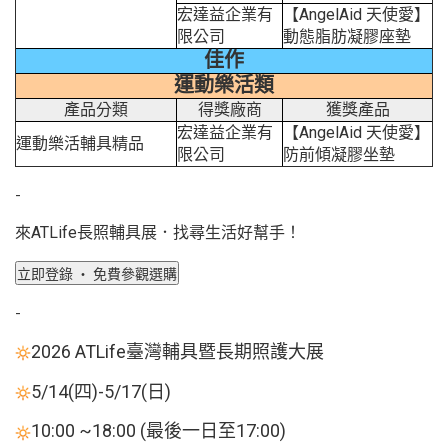
宏達益企業有
【AngelAid 天使愛】
限公司
動態脂肪凝膠座墊
佳作
運動樂活類
產品分類
得獎廠商
獲獎產品
宏達益企業有
【AngelAid 天使愛】
運動樂活輔具精品
限公司
防前傾凝膠坐墊
-
來ATLife長照輔具展．找尋生活好幫手！
-
2026 ATLife臺灣輔具暨長期照護大展
5/14(四)-5/17(日)
10:00 ~18:00 (最後一日至17:00)