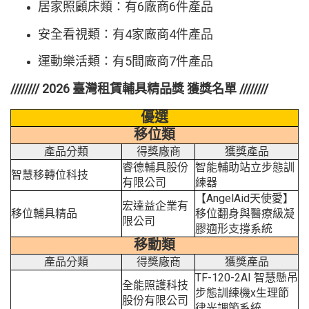
居家照顧床類：有6廠商6件產品
安全看視類：有4家廠商4件產品
運動樂活類：有5間廠商7件產品
//////// 2026 臺灣租賃輔具精品獎 獲獎名單 ////////
優選
移位類
產品分類
得獎廠商
獲獎產品
睿德輔具股份
智能輔助站立步態訓
智慧移轉位科技
有限公司
練器
【AngelAid天使愛】
宏達益企業有
移位輔具精品
移位翻身與醫療級凝
限公司
膠適形支撐系統
移動類
產品分類
得獎廠商
獲獎產品
TF-120-2AI 智慧懸吊
全能照護科技
步態訓練機x生理節
股份有限公司
律光調節系統