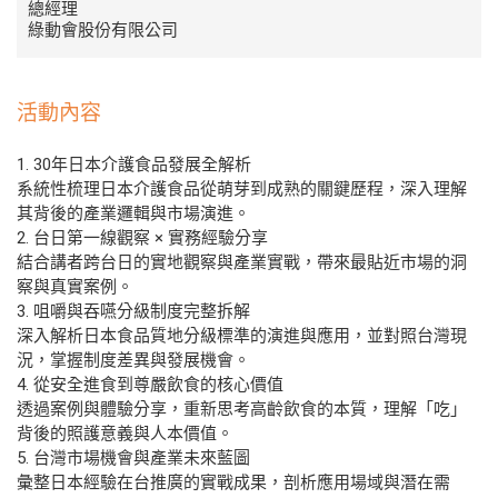
總經理
綠動會股份有限公司
活動內容
1. 30年日本介護食品發展全解析
系統性梳理日本介護食品從萌芽到成熟的關鍵歷程，深入理解
其背後的產業邏輯與市場演進。
2. 台日第一線觀察 × 實務經驗分享
結合講者跨台日的實地觀察與產業實戰，帶來最貼近市場的洞
察與真實案例。
3. 咀嚼與吞嚥分級制度完整拆解
深入解析日本食品質地分級標準的演進與應用，並對照台灣現
況，掌握制度差異與發展機會。
4. 從安全進食到尊嚴飲食的核心價值
透過案例與體驗分享，重新思考高齡飲食的本質，理解「吃」
背後的照護意義與人本價值。
5. 台灣市場機會與產業未來藍圖
彙整日本經驗在台推廣的實戰成果，剖析應用場域與潛在需