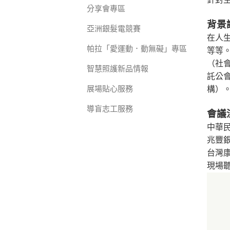
針對
分享會專區
背景
亞洲銀髮電競賽
在人
帕拉「愛運動．動無礙」專區
等等
（社
智慧照護新品情報
託公
展場貼心服務
構）
導盲志工服務
會議
中華
兆豐
台灣
現場