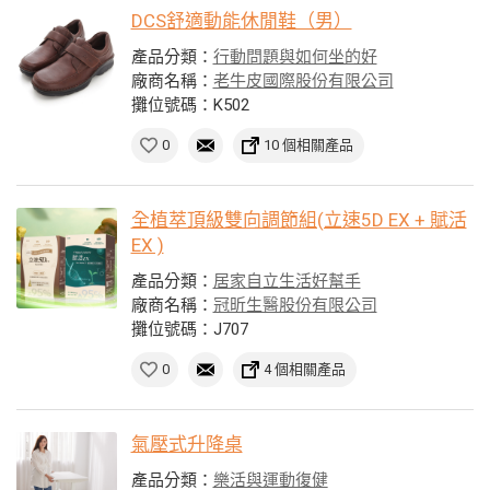
DCS舒適動能休閒鞋（男）
產品分類：
行動問題與如何坐的好
廠商名稱：
老牛皮國際股份有限公司
攤位號碼：K502
0
10 個相關產品
全植萃頂級雙向調節組(立速5D EX + 賦活
EX )
產品分類：
居家自立生活好幫手
廠商名稱：
冠昕生醫股份有限公司
攤位號碼：J707
0
4 個相關產品
氣壓式升降桌
產品分類：
樂活與運動復健