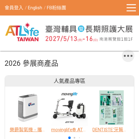
會員登入
English
FB粉絲團
2026 參展商產品
人氣產品專區
樂爵製氧機 - 攜帶型
movinglife® ATTO新世代電動代步車 經典款
DENTISTE'牙醫選極敏感牙膏、抗蛀牙膏
K