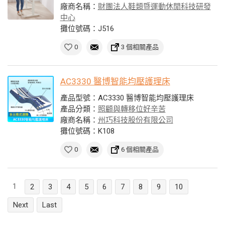
廠商名稱：
財團法人鞋類暨運動休閒科技研發
中心
攤位號碼：J516
0
3 個相關產品
AC3330 醫博智能均壓護理床
產品型號：AC3330 醫博智能均壓護理床
產品分類：
照顧與轉移位好辛苦
廠商名稱：
州巧科技股份有限公司
攤位號碼：K108
0
6 個相關產品
1
2
3
4
5
6
7
8
9
10
Next
Last