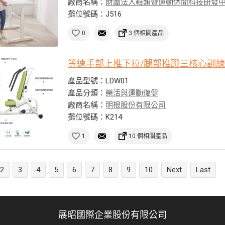
廠商名稱：
財團法人鞋類暨運動休閒科技研發
攤位號碼：J516
0
3 個相關產品
等速手部上推下拉/腿部推蹬三核心訓
產品型號：LDW01
產品分類：
樂活與運動復健
廠商名稱：
明根股份有限公司
攤位號碼：K214
1
10 個相關產品
2
3
4
5
6
7
8
9
10
Next
Last
展昭國際企業股份有限公司