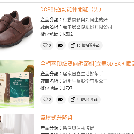
DCS舒適動能休閒鞋（男）
產品分類：
行動問題與如何坐的好
廠商名稱：
老牛皮國際股份有限公司
攤位號碼：K502
0
10 個相關產品
全植萃頂級雙向調節組(立速5D EX + 賦活
產品分類：
居家自立生活好幫手
廠商名稱：
冠昕生醫股份有限公司
攤位號碼：J707
0
4 個相關產品
氣壓式升降桌
產品分類：
樂活與運動復健