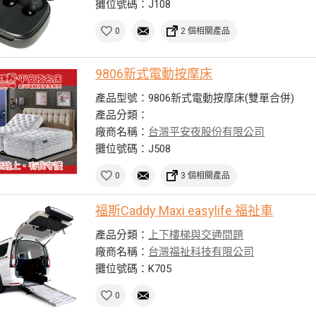
攤位號碼：J108
0
2 個相關產品
9806新式電動按摩床
產品型號：9806新式電動按摩床(雙單合併)
產品分類：
廠商名稱：
台灣平安夜股份有限公司
攤位號碼：J508
0
3 個相關產品
福斯Caddy Maxi easylife 福祉車
產品分類：
上下樓梯與交通問題
廠商名稱：
台灣福祉科技有限公司
攤位號碼：K705
0