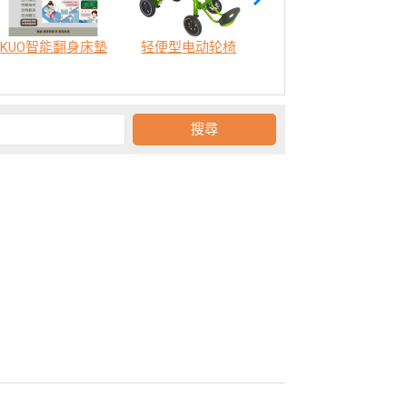
KUO智能翻身床墊
轻便型电动轮椅
SODA 樂活認知訓練機