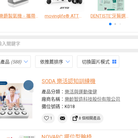
樂爵製氧機 - 攜帶型
movinglife® ATTO新世代電動代步車 經典款
DENTISTE'牙醫選極敏感牙膏、抗蛀牙膏
有產品
(588)
依推薦排序
切換圖片模式
SODA 樂活認知訓練機
產品分類：
樂活與運動復健
廠商名稱：
樂齡智造科技股份有限公司
攤位號碼：K018
1
8 個相關產品
NOVARC 擺位型輪椅