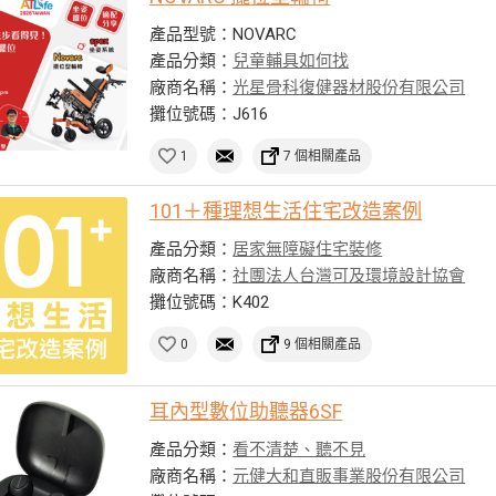
產品型號：NOVARC
產品分類：
兒童輔具如何找
廠商名稱：
光星骨科復健器材股份有限公司
攤位號碼：J616
1
7 個相關產品
101＋種理想生活住宅改造案例
產品分類：
居家無障礙住宅裝修
廠商名稱：
社團法人台灣可及環境設計協會
攤位號碼：K402
0
9 個相關產品
耳內型數位助聽器6SF
產品分類：
看不清楚、聽不見
廠商名稱：
元健大和直販事業股份有限公司