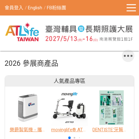
會員登入
English
FB粉絲團
2026 參展商產品
人氣產品專區
樂爵製氧機 - 攜帶型
movinglife® ATTO新世代電動代步車 經典款
DENTISTE'牙醫選極敏感牙膏、抗蛀牙膏
K