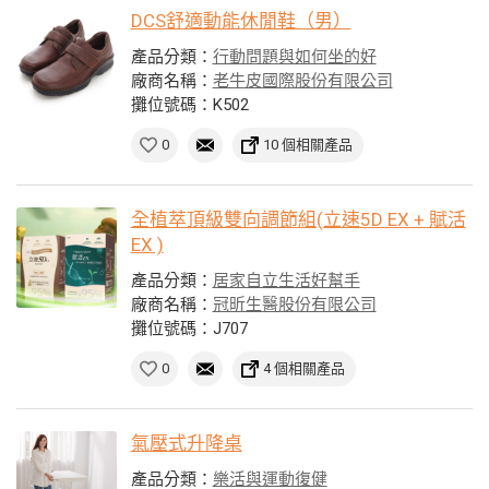
DCS舒適動能休閒鞋（男）
產品分類：
行動問題與如何坐的好
廠商名稱：
老牛皮國際股份有限公司
攤位號碼：K502
0
10 個相關產品
全植萃頂級雙向調節組(立速5D EX + 賦活
EX )
產品分類：
居家自立生活好幫手
廠商名稱：
冠昕生醫股份有限公司
攤位號碼：J707
0
4 個相關產品
氣壓式升降桌
產品分類：
樂活與運動復健