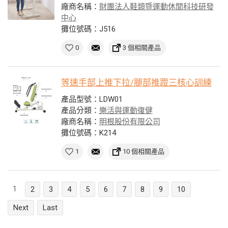
廠商名稱：
財團法人鞋類暨運動休閒科技研發
中心
攤位號碼：J516
0
3 個相關產品
等速手部上推下拉/腿部推蹬三核心訓練
產品型號：LDW01
產品分類：
樂活與運動復健
廠商名稱：
明根股份有限公司
攤位號碼：K214
1
10 個相關產品
1
2
3
4
5
6
7
8
9
10
Next
Last