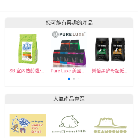
您可能有興趣的產品
SB 室內熟齡貓/體重維護配方雞肉口味 1.6kg
Pure Luxe 美國純華天然犬糧
樂倍黑酵母超低敏蟲蛋白配方 系列
人氣產品專區