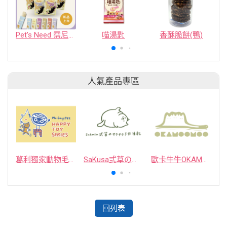
Pet's Need 霈尼-陪泥搗蛋點心蛋條
喵湯匙
香酥脆餅(鴨)
人氣產品專區
葛利獨家動物毛逗貓棒
SaKusa弎草のサクサク手作凍乾
歐卡牛牛OKAMOOMOO 貓草包
回列表