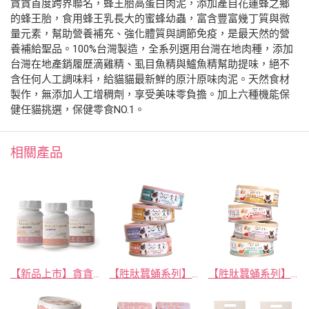
貪貪首度跨界聯名，蜂王胎高蛋白肉泥，添加產自花蓮蜂之鄉
的蜂王胎，食用蜂王乳長大的蜜蜂幼蟲，富含豐富幾丁質與微
量元素，幫助營養補充、強化體質與調節免疫，是最天然的營
養補給聖品。100%台灣製造，全系列選用台灣在地肉種，添加
台灣在地產銷履歷滴雞精、虱目魚精與鱸魚精幫助提味，絕不
含任何人工調味料，給貓貓最新鮮的原汁原味肉泥。天然食材
製作，無添加人工增稠劑，享受美味零負擔。加上六種機能保
健任貓挑選，保健零食NO.1。
相關產品
【新品上市】貪貪FUN桑營養保健品
【胜肽蠶蛹系列】肉泥機能主食罐
【胜肽蠶蛹系列】肉絲機能主食罐