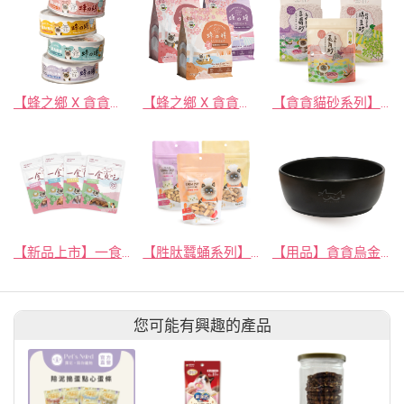
【蜂之鄉 X 貪貪】超肉泥機能主食罐
【蜂之鄉 X 貪貪】蜂之糧-低敏無穀凍乾鮮肉糧
【貪貪貓砂系列】烏金菱角豆腐砂/輕植桑茶綿豆砂/烏金礦砂
【新品上市】一食貪吃 - 桑葉GABA紓壓凍乾
【胜肽蠶蛹系列】雪芙糧機能凍乾主食餐
【用品】貪貪烏金菱碳能量陶瓷碗
您可能有興趣的產品