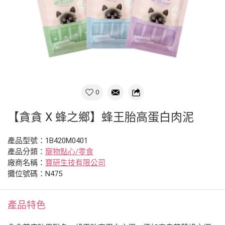
0
【貪貪 X 蜂之鄉】蜂王胎高蛋白肉泥
產品型號：1B420M0401
產品分類：
寵物點心/零食
廠商名稱：
寶研生技有限公司
攤位號碼：N475
產品特色