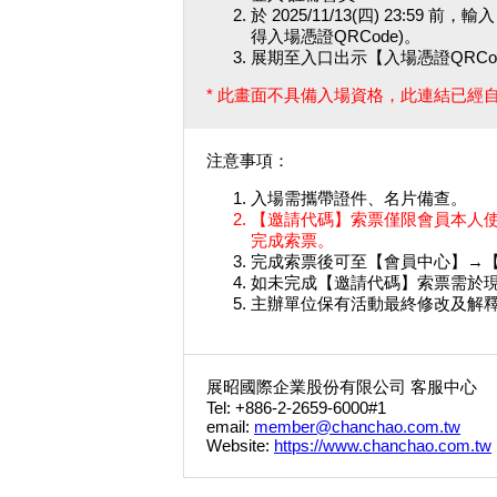
於 2025/11/13(四) 23:
得入場憑證QRCode)。
展期至入口出示【入場憑證QRCo
* 此畫面不具備入場資格，此連結已經
注意事項：
入場需攜帶證件、名片備查。
【邀請代碼】索票僅限會員本人使
完成索票。
完成索票後可至【會員中心】→
如未完成【邀請代碼】索票需於現
主辦單位保有活動最終修改及解
展昭國際企業股份有限公司 客服中心
Tel: +886-2-2659-6000#1
email:
member@chanchao.com.tw
Website:
https://www.chanchao.com.tw