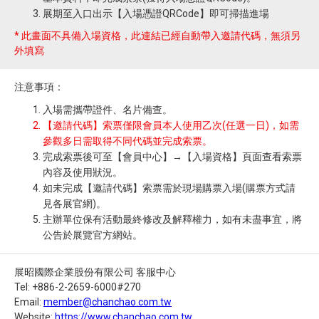
展期至入口出示【入場憑證QRCode】即可掃描進場
* 此畫面不具備入場資格，此連結已經自動帶入邀請代碼，無須另
外填寫
注意事項：
入場需攜帶證件、名片備查。
【邀請代碼】索票僅限會員本人使用乙次(任選一日)，如需
參觀多日需取得不同代碼並完成索票。
完成索票後可至【會員中心】→【入場資格】頁面查看索票
內容及使用狀況。
如未完成【邀請代碼】索票需於現場購票入場(購票方式請
見各展官網)。
主辦單位保有活動最終修改及解釋權力，如有未盡事宜，將
公告於展覽官方網站。
展昭國際企業股份有限公司 客服中心
Tel: +886-2-2659-6000#270
Email:
member@chanchao.com.tw
Website:
https://www.chanchao.com.tw