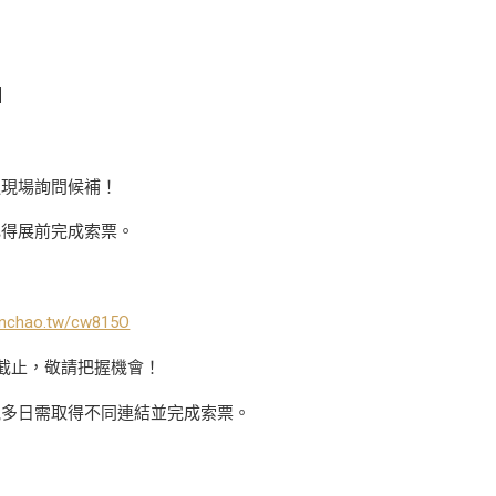
】
迎現場詢問候補！
記得展前完成索票。
hanchao.tw/cw815O
:59截止，敬請把握機會！
觀多日需取得不同連結並完成索票。