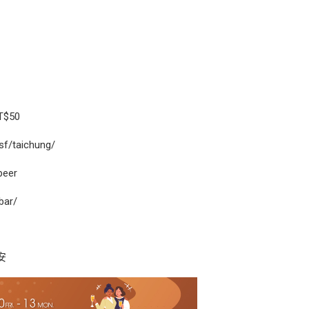
$50
f/taichung/
beer
bar/
安