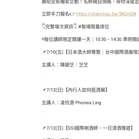
展昭全新獨家企劃！名師親自領路，帶你深度
立即手刀報名👉
https://chanchao.tw/38QmD8
👇完整場次資訊👇 #每場限量席位
‼️每位講師限定開課一天｜10:30、14:30 準時開講
📌7/10(五)【日本酒大師導覽｜台中國際酒展
主講人：陳穎芝｜芝芝
.
📌7/12(日)【內行人如何逛酒展】
主講人：凌欣源 Phoneix Ling
.
📌7/12(日)【SSI國際唎酒師・一日清酒導遊】