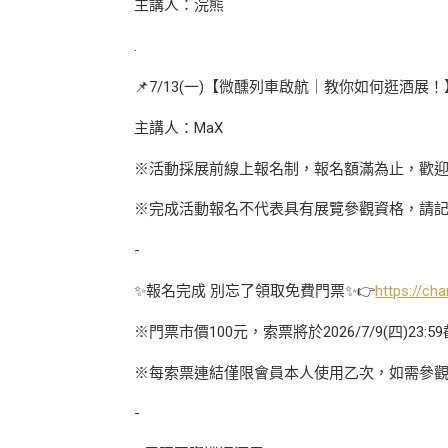
主講人：浣熊
.
📌7/13(一)【微醺列車啟航｜教你如何逛酒展！
主講人：MaX
※活動採展前線上報名制，報名額滿為止，歡
※完成活動報名不代表具有展覽參觀資格，請
-
✨報名完成 別忘了領取免費門票✨👉
https://c
※門票市價100元，索票將於2026/7/9(四)23
※每索票連結僅限會員本人使用乙次，如需參
-