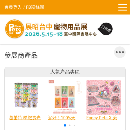
會員登入
FB粉絲團
參展商產品
人氣產品專區
葛蕾特 精緻食光 主食貓罐、貓餐包
泥好！100%天然營養蔬果肉泥
Fancy Pets X 美樂蒂 百變造型寵物睡床墊