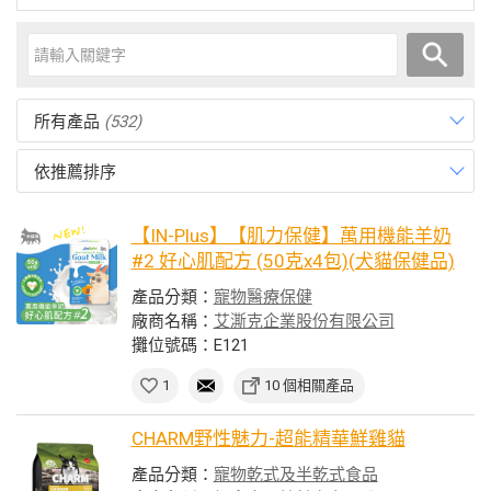
所有產品
(532)
依推薦排序
【IN-Plus】【肌力保健】萬用機能羊奶
#2 好心肌配方 (50克x4包)(犬貓保健品)
產品分類：
寵物醫療保健
廠商名稱：
艾澌克企業股份有限公司
攤位號碼：E121
1
10 個相關產品
CHARM野性魅力-超能精華鮮雞貓
產品分類：
寵物乾式及半乾式食品