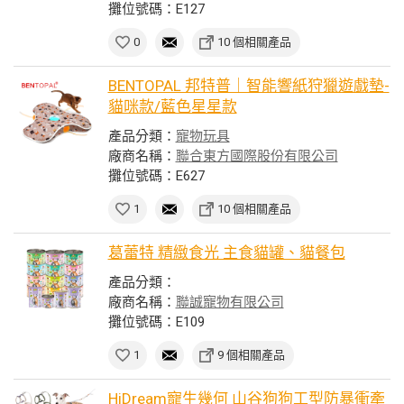
攤位號碼：E127
0
10 個相關產品
BENTOPAL 邦特普｜智能響紙狩獵遊戲墊-
貓咪款/藍色星星款
產品分類：
寵物玩具
廠商名稱：
聯合東方國際股份有限公司
攤位號碼：E627
1
10 個相關產品
葛蕾特 精緻食光 主食貓罐、貓餐包
產品分類：
廠商名稱：
聯誠寵物有限公司
攤位號碼：E109
1
9 個相關產品
HiDream寵生幾何 山谷狗狗工型防暴衝牽