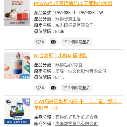
PAWAii怡爪無線續航60天寵物飲水機
產品型號：PWF03K-R、PWF03K-TW
產品分類：
寵物智慧生活
廠商名稱：
威杰爾貿易有限公司
攤位號碼：E136
0
9 個相關產品
綜合海鮮｜小鮮肉桶凍乾
產品分類：
寵物點心/零食
廠商名稱：
愛貓一生文化股份有限公司
攤位號碼：E115
0
7 個相關產品
ZIWI巔峰風乾鮮肉糧 牛／羊／雞／鯖羊／
羊肚羊／鹿
產品分類：
寵物乾式及半乾式食品
廠商名稱：
古迪寵物食品有限公司