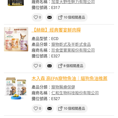
廠商名稱：
加拿大野性魅力有限公司
攤位號碼：E317
0
10 個相關產品
【赫緻】經典饗宴鮮肉糧
產品型號：ECD
產品分類：
寵物乾式及半乾式食品
廠商名稱：
珍食堡實業股份有限公司
攤位號碼：E327
0
8 個相關產品
木入森 高EPA寵物魚油｜貓狗魚油推薦
產品分類：
寵物醫療保健
廠商名稱：
仁和生物科技股份有限公司
攤位號碼：E527
0
10 個相關產品