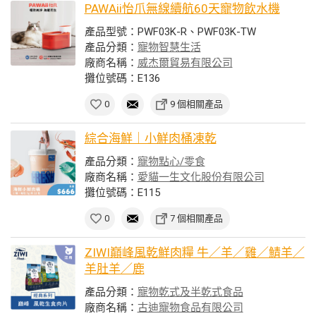
PAWAii怡爪無線續航60天寵物飲水機
產品型號：PWF03K-R、PWF03K-TW
產品分類：
寵物智慧生活
廠商名稱：
威杰爾貿易有限公司
攤位號碼：E136
0
9 個相關產品
綜合海鮮｜小鮮肉桶凍乾
產品分類：
寵物點心/零食
廠商名稱：
愛貓一生文化股份有限公司
攤位號碼：E115
0
7 個相關產品
ZIWI巔峰風乾鮮肉糧 牛／羊／雞／鯖羊／
羊肚羊／鹿
產品分類：
寵物乾式及半乾式食品
廠商名稱：
古迪寵物食品有限公司