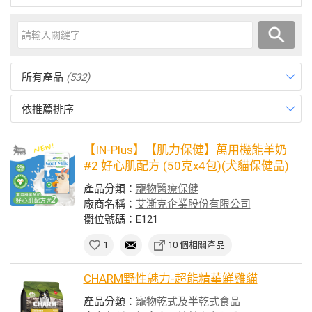
所有產品
(532)
依推薦排序
【IN-Plus】【肌力保健】萬用機能羊奶
#2 好心肌配方 (50克x4包)(犬貓保健品)
產品分類：
寵物醫療保健
廠商名稱：
艾澌克企業股份有限公司
攤位號碼：E121
1
10 個相關產品
CHARM野性魅力-超能精華鮮雞貓
產品分類：
寵物乾式及半乾式食品