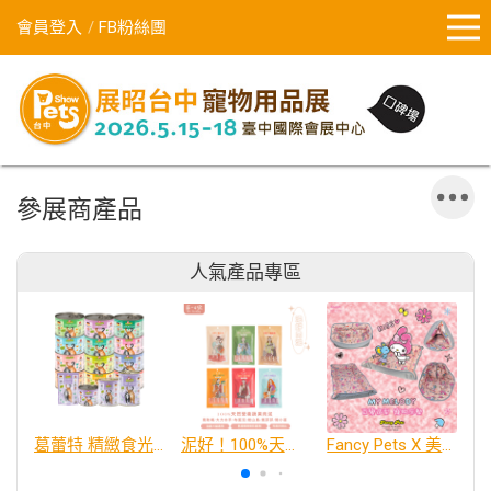
會員登入
FB粉絲團
參展商產品
人氣產品專區
葛蕾特 精緻食光 主食貓罐、貓餐包
泥好！100%天然營養蔬果肉泥
Fancy Pets X 美樂蒂 百變造型寵物睡床墊