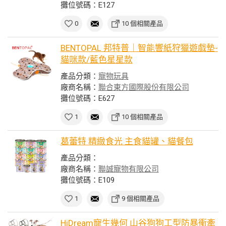
攤位號碼：E127
0
10 個相關產品
BENTOPAL 邦特普｜智能響紙狩獵遊戲墊-
貓咪款/藍色星星款
產品分類：
寵物玩具
廠商名稱：
聯合東方國際股份有限公司
攤位號碼：E627
1
10 個相關產品
葛蕾特 精緻食光 主食貓罐、貓餐包
產品分類：
廠商名稱：
聯誠寵物有限公司
攤位號碼：E109
1
9 個相關產品
HiDream寵生幾何 山谷狗狗工型防暴衝牽