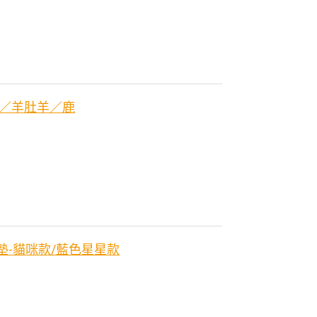
羊／羊肚羊／鹿
戲墊-貓咪款/藍色星星款