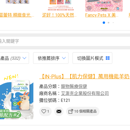
葛蕾特 精緻食光 主食貓罐、貓餐包
泥好！100%天然營養蔬果肉泥
Fancy Pets X 美樂蒂 百變造型寵物睡床墊
有產品
(532)
依推薦排序
切換圖片模式
【IN-Plus】【肌力保健】萬用機能羊奶 #
產品分類：
寵物醫療保健
廠商名稱：
艾澌克企業股份有限公司
攤位號碼：E121
1
10 個相關產品