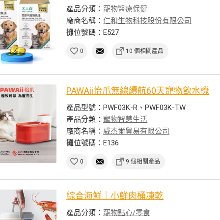
產品分類：
寵物醫療保健
廠商名稱：
仁和生物科技股份有限公司
攤位號碼：E527
0
10 個相關產品
PAWAii怡爪無線續航60天寵物飲水機
產品型號：PWF03K-R、PWF03K-TW
產品分類：
寵物智慧生活
廠商名稱：
威杰爾貿易有限公司
攤位號碼：E136
0
9 個相關產品
綜合海鮮｜小鮮肉桶凍乾
產品分類：
寵物點心/零食