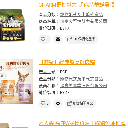
CHARM野性魅力-超能精華鮮雞貓
產品分類：
寵物乾式及半乾式食品
廠商名稱：
加拿大野性魅力有限公司
攤位號碼：E317
0
10 個相關產品
【赫緻】經典饗宴鮮肉糧
產品型號：ECD
產品分類：
寵物乾式及半乾式食品
廠商名稱：
珍食堡實業股份有限公司
攤位號碼：E327
0
8 個相關產品
木入森 高EPA寵物魚油｜貓狗魚油推薦