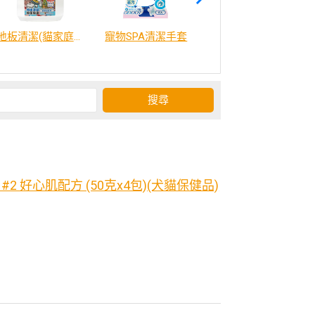
地板清潔(貓家庭適用)2000ml
寵物SPA清潔手套
威比咕雞湯
2 好心肌配方 (50克x4包)(犬貓保健品)