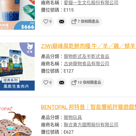
廠商名稱：
愛貓一生文化股份有限公司
攤位號碼：E115
0
7 個相關產品
ZIWI巔峰風乾鮮肉糧 牛／羊／雞／鯖
產品分類：
寵物乾式及半乾式食品
廠商名稱：
古迪寵物食品有限公司
攤位號碼：E127
0
10 個相關產品
BENTOPAL 邦特普｜智能響紙狩獵遊
產品分類：
寵物玩具
廠商名稱：
聯合東方國際股份有限公司
攤位號碼：E627