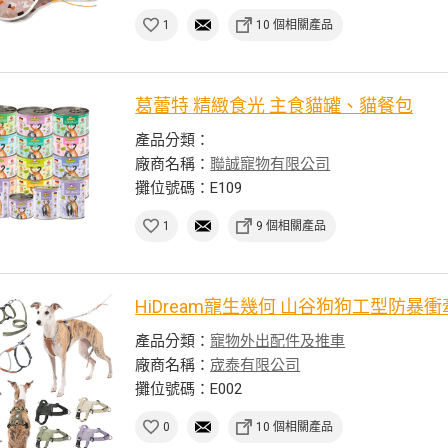
1
10 個相關產品
葛蕾特 精緻食光 主食貓罐、貓餐包
產品分類：
廠商名稱：
聯誠寵物有限公司
攤位號碼：E109
1
9 個相關產品
HiDream寵生幾何 山谷狗狗工型防暴
產品分類：
寵物外出配件及推車
廠商名稱：
宬泰有限公司
攤位號碼：E002
0
10 個相關產品