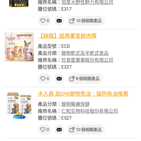
廠商名稱：
加拿大野性魅力有限公司
攤位號碼：E317
0
10 個相關產品
【赫緻】經典饗宴鮮肉糧
產品型號：ECD
產品分類：
寵物乾式及半乾式食品
廠商名稱：
珍食堡實業股份有限公司
攤位號碼：E327
0
8 個相關產品
木入森 高EPA寵物魚油｜貓狗魚油推薦
產品分類：
寵物醫療保健
廠商名稱：
仁和生物科技股份有限公司
攤位號碼：E527
0
10 個相關產品