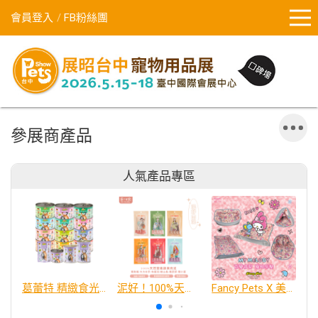
會員登入
FB粉絲團
參展商產品
人氣產品專區
葛蕾特 精緻食光 主食貓罐、貓餐包
泥好！100%天然營養蔬果肉泥
Fancy Pets X 美樂蒂 百變造型寵物睡床墊