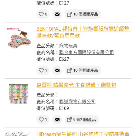
攤位號碼：E127
0
10 個相關產品
BENTOPAL 邦特普｜智能響紙狩獵遊戲墊-
貓咪款/藍色星星款
產品分類：
寵物玩具
廠商名稱：
聯合東方國際股份有限公司
攤位號碼：E627
1
10 個相關產品
葛蕾特 精緻食光 主食貓罐、貓餐包
產品分類：
廠商名稱：
聯誠寵物有限公司
攤位號碼：E109
1
9 個相關產品
HiDream寵生幾何 山谷狗狗工型防暴衝牽