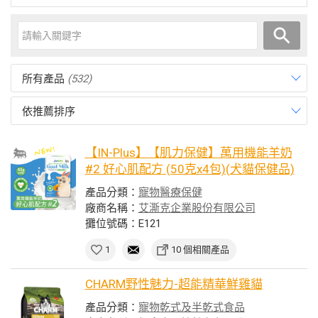
所有產品
(532)
依推薦排序
【IN-Plus】【肌力保健】萬用機能羊奶
#2 好心肌配方 (50克x4包)(犬貓保健品)
產品分類：
寵物醫療保健
廠商名稱：
艾澌克企業股份有限公司
攤位號碼：E121
1
10 個相關產品
CHARM野性魅力-超能精華鮮雞貓
產品分類：
寵物乾式及半乾式食品