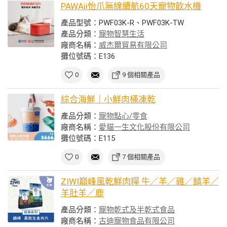
PAWAii怡爪無線續航60天寵物飲水機
產品型號：PWF03K-R、PWF03K-TW
產品分類：
寵物智慧生活
廠商名稱：
威杰爾貿易有限公司
攤位號碼：E136
0
9 個相關產品
綜合海鮮｜小鮮肉桶凍乾
產品分類：
寵物點心/零食
廠商名稱：
愛貓一生文化股份有限公司
攤位號碼：E115
0
7 個相關產品
ZIWI巔峰風乾鮮肉糧 牛／羊／雞／鯖羊／
羊肚羊／鹿
產品分類：
寵物乾式及半乾式食品
廠商名稱：
古迪寵物食品有限公司