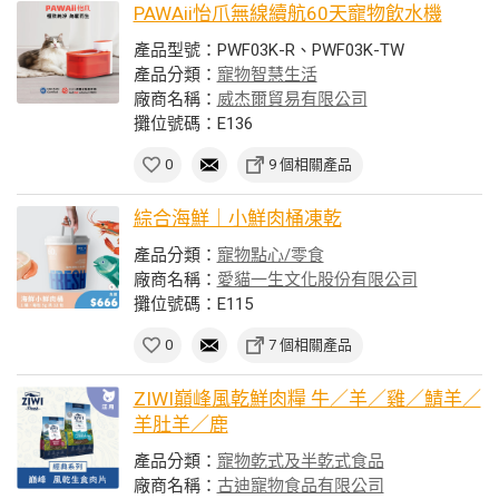
PAWAii怡爪無線續航60天寵物飲水機
產品型號：PWF03K-R、PWF03K-TW
產品分類：
寵物智慧生活
廠商名稱：
威杰爾貿易有限公司
攤位號碼：E136
0
9 個相關產品
綜合海鮮｜小鮮肉桶凍乾
產品分類：
寵物點心/零食
廠商名稱：
愛貓一生文化股份有限公司
攤位號碼：E115
0
7 個相關產品
ZIWI巔峰風乾鮮肉糧 牛／羊／雞／鯖羊／
羊肚羊／鹿
產品分類：
寵物乾式及半乾式食品
廠商名稱：
古迪寵物食品有限公司