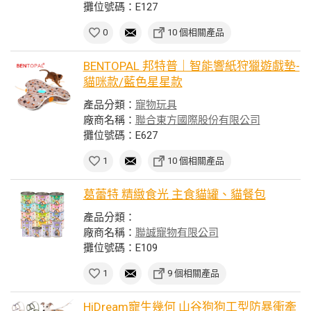
攤位號碼：E127
0
10 個相關產品
BENTOPAL 邦特普｜智能響紙狩獵遊戲墊-
貓咪款/藍色星星款
產品分類：
寵物玩具
廠商名稱：
聯合東方國際股份有限公司
攤位號碼：E627
1
10 個相關產品
葛蕾特 精緻食光 主食貓罐、貓餐包
產品分類：
廠商名稱：
聯誠寵物有限公司
攤位號碼：E109
1
9 個相關產品
HiDream寵生幾何 山谷狗狗工型防暴衝牽