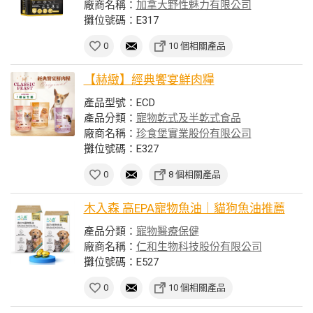
廠商名稱：
加拿大野性魅力有限公司
攤位號碼：E317
0
10 個相關產品
【赫緻】經典饗宴鮮肉糧
產品型號：ECD
產品分類：
寵物乾式及半乾式食品
廠商名稱：
珍食堡實業股份有限公司
攤位號碼：E327
0
8 個相關產品
木入森 高EPA寵物魚油｜貓狗魚油推薦
產品分類：
寵物醫療保健
廠商名稱：
仁和生物科技股份有限公司
攤位號碼：E527
0
10 個相關產品