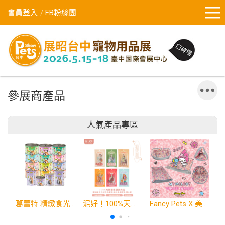
會員登入
FB粉絲團
參展商產品
人氣產品專區
葛蕾特 精緻食光 主食貓罐、貓餐包
泥好！100%天然營養蔬果肉泥
Fancy Pets X 美樂蒂 百變造型寵物睡床墊