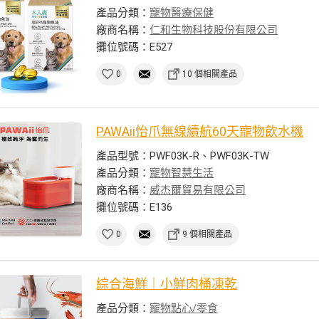
產品分類：
寵物醫療保健
廠商名稱：
仁和生物科技股份有限公司
攤位號碼：E527
0
10 個相關產品
PAWAii怡爪無線續航60天寵物飲水機
產品型號：PWF03K-R、PWF03K-TW
產品分類：
寵物智慧生活
廠商名稱：
威杰爾貿易有限公司
攤位號碼：E136
0
9 個相關產品
綜合海鮮｜小鮮肉桶凍乾
產品分類：
寵物點心/零食