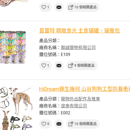
1
10 個相關產品
葛蕾特 精緻食光 主食貓罐、貓餐包
產品分類：
廠商名稱：
聯誠寵物有限公司
攤位號碼：E109
1
9 個相關產品
HiDream寵生幾何 山谷狗狗工型防暴
產品分類：
寵物外出配件及推車
廠商名稱：
宬泰有限公司
攤位號碼：E002
0
10 個相關產品