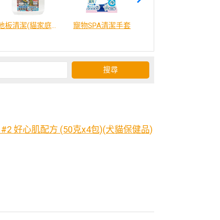
地板清潔(貓家庭適用)2000ml
寵物SPA清潔手套
威比咕雞湯
2 好心肌配方 (50克x4包)(犬貓保健品)