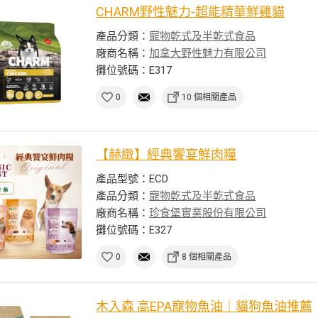
CHARM野性魅力-超能精華鮮雞貓
產品分類：
寵物乾式及半乾式食品
廠商名稱：
加拿大野性魅力有限公司
攤位號碼：E317
0
10 個相關產品
【赫緻】經典饗宴鮮肉糧
產品型號：ECD
產品分類：
寵物乾式及半乾式食品
廠商名稱：
珍食堡實業股份有限公司
攤位號碼：E327
0
8 個相關產品
木入森 高EPA寵物魚油｜貓狗魚油推薦