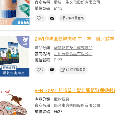
廠商名稱：
愛貓一生文化股份有限公司
攤位號碼：E115
0
7 個相關產品
ZIWI巔峰風乾鮮肉糧 牛／羊／雞／鯖
產品分類：
寵物乾式及半乾式食品
廠商名稱：
古迪寵物食品有限公司
攤位號碼：E127
0
10 個相關產品
BENTOPAL 邦特普｜智能響紙狩獵遊
產品分類：
寵物玩具
廠商名稱：
聯合東方國際股份有限公司
攤位號碼：E627