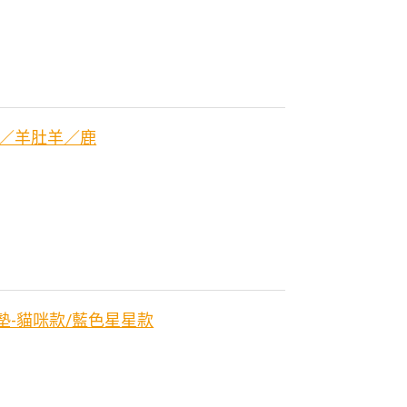
羊／羊肚羊／鹿
戲墊-貓咪款/藍色星星款