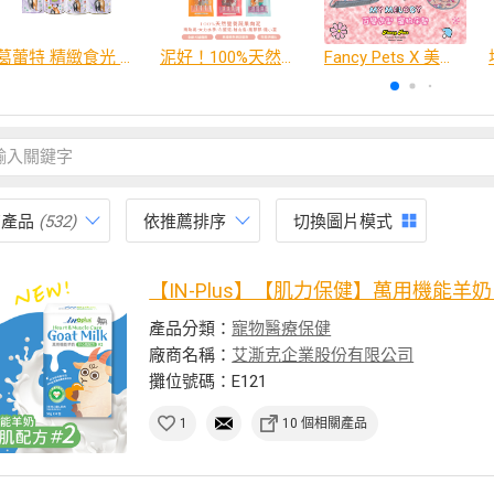
葛蕾特 精緻食光 主食貓罐、貓餐包
泥好！100%天然營養蔬果肉泥
Fancy Pets X 美樂蒂 百變造型寵物睡床墊
有產品
(532)
依推薦排序
切換圖片模式
【IN-Plus】【肌力保健】萬用機能羊奶 #
產品分類：
寵物醫療保健
廠商名稱：
艾澌克企業股份有限公司
攤位號碼：E121
1
10 個相關產品