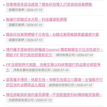
保養擦很多卻沒感覺？韓系科技導入打造高效保養體驗
蓓儷莎美學 / 2026-07-15
無痛打造韓式水光肌，科技護膚新選擇
蓓儷莎美學 / 2026-07-15
韓系科技美學體驗千元有找，AI韓式美學解鎖專屬護膚方案
蓓儷莎美學 / 2026-07-15
博丹攜手摩納哥科研權威 Exsymol 獨家解鎖全方位活性成分，
開創 PIF 時代高效保養新紀元
博丹有限公司 / 2026-07-14
PIF法規新時代來臨 沛美生醫以科研實證打造品牌合規競爭
力
沛美生醫科技股份有限公司 / 2026-07-14
遠景攜手博訊、休斯生技、帝勝生技與立川農場，五強聯手打
造亞洲外泌體商品化樞紐
遠景股份有限公司 / 2026-07-14
降低過敏與刺激的香氛選擇 ~不含歐盟表列80種過敏原香精~
均懋貿易有限公司 / 2026-07-13