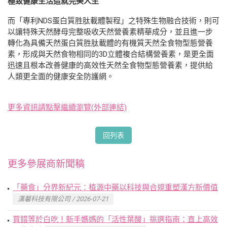
極致健康生活造就完美人生
而「專利NDS蛋白質胜肽載體製程」之特殊生物融合技術，則可
以讓特殊天然酵母完整吸收天然營養素精華成分，並且進一步
轉化為具備天然蛋白質胜肽載體的有機質天然全食物型態營養
素，形成與天然食物相同的3D立體複合結構營養素，是更全面
迅速且根本改善健康的高效性天然全食物型態營養素，提供給
人類更全面的健康安全防護網。
更多資訊請點擊繼續瀏覽(外部連結)
回列表
更多參展商新聞稿
「藥食」分界新紀元：植源中藥以科技與合規重塑漢方新價值
漢馨科技有限公司 / 2026-07-21
買錯等於白吃！新手媽媽的「活性葉酸」挑選指南：直上高效