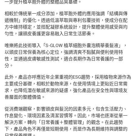
一步提升植萃胞外體的整體品質基礎。
相較於傳統單一成分添加，植萃胞外體的應用強調「結構與傳
遞機制」的優化。透過低溫萃取與專利包覆技術，使成分在配
方中維持穩定，並搭配凝膠系統設計，提升整體使用感受與均
勻性，讓頭皮養護更容易融入日常生活節奏。
唯樂將此技術導入「S-GLOW 植萃細胞外囊泡精華養髮液」，
以頭皮日常保養為核心定位，強調清爽不黏膩與便利使用特
性，並通過皮膚敏感性測試，適合長期作為日常養護的一部
分。
此外，產品亦呼應近年企業重視的ESG趨勢，採用植物來源作為
主要成分基礎，相較於動物來源，在使用情境上更貼近日常需
求，也降低潛在敏感來源的疑慮，強化產品在安全性與環境友
善層面的整體價值。
從消費端觀察，影響頭皮與髮況的因素多元，包含生活壓力、
作息變化、環境因素及清潔習慣等。因此，市場也逐漸從單一
解決方案，轉向「日常養護＋整體管理」的觀念。在此趨勢
下，產品角色不再僅是短期使用，而是作為長期維持與調整的
日常保養選擇。