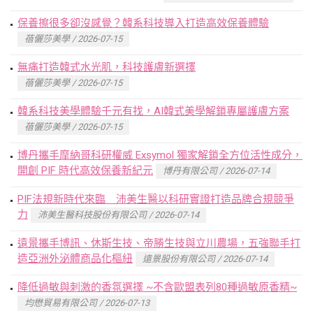
保養擦很多卻沒感覺？韓系科技導入打造高效保養體驗
蓓儷莎美學 / 2026-07-15
無痛打造韓式水光肌，科技護膚新選擇
蓓儷莎美學 / 2026-07-15
韓系科技美學體驗千元有找，AI韓式美學解鎖專屬護膚方案
蓓儷莎美學 / 2026-07-15
博丹攜手摩納哥科研權威 Exsymol 獨家解鎖全方位活性成分，
開創 PIF 時代高效保養新紀元
博丹有限公司 / 2026-07-14
PIF法規新時代來臨 沛美生醫以科研實證打造品牌合規競爭
力
沛美生醫科技股份有限公司 / 2026-07-14
遠景攜手博訊、休斯生技、帝勝生技與立川農場，五強聯手打
造亞洲外泌體商品化樞紐
遠景股份有限公司 / 2026-07-14
降低過敏與刺激的香氛選擇 ~不含歐盟表列80種過敏原香精~
均懋貿易有限公司 / 2026-07-13