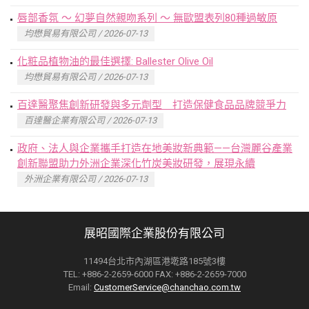
唇部香氛 ～ 幻夢自然親吻系列 ～ 無歐盟表列80種過敏原
均懋貿易有限公司 / 2026-07-13
化粧品植物油的最佳選擇: Ballester Olive Oil
均懋貿易有限公司 / 2026-07-13
百達醫聚焦創新研發與多元劑型 打造保健食品品牌競爭力
百達醫企業有限公司 / 2026-07-13
政府、法人與企業攜手打造在地美妝新典範——台灣麗谷產業
創新聯盟助力外洲企業深化竹炭美妝研發，展現永續
外洲企業有限公司 / 2026-07-13
展昭國際企業股份有限公司
11494台北市內湖區港墘路185號3樓
TEL: +886-2-2659-6000 FAX: +886-2-2659-7000
Email:
CustomerService@chanchao.com.tw