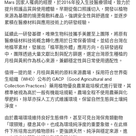
Mars 因家人罹病的經歷，於2016年投入生技醫療領域，致力於
提升照護品質與使用體驗。早期從傷口照護切入，開發以植物
來源為基礎的燒燙傷敷料產品，強調安全性與舒適度，並逐步
累積在醫療材料與應用技術上的研發經驗。
延續此一研發基礎，唯樂生物科技攜手美麗至上團隊，將原有
醫療級材料技術概念轉化應用於日常保養領域，並結合台灣在
地植萃素材，發展出「植萃胞外體」應用方向。在研發過程
中，團隊透過大量文獻比對與配方篩選，選定台灣原生種植的
月桂與黃荊作為核心來源，兼顧穩定性與日常使用適配性。
值得一提的是，月桂與黃荊的原料來源農場，採用符合世界衛
生組織（WHO）公布的 GACP（Good Agricultural and
Collection Practices）藥用植物優良農業栽培模式進行管理，其
標準被視為高於一般有機栽培規範。農場全程不使用農藥與化
學肥料，除草亦採人工方式維護環境，保留自然生態與土壤純
淨度。
由於農場環境維持良好生態條件，甚至可見台灣保育類動物
「環頸雉」棲息其中，也成為環境純淨度的重要象徵。在此條
件下所培育出的植物原料，更強調天然、純淨與穩定來源，進