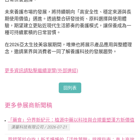
未來養護市場的發展，將持續朝向「高安全性、穩定來源與長
期使用價值」邁進。透過整合研發技術、原料選擇與使用體
驗，期望建立更貼近現代生活節奏的養護模式，讓保養成為一
種可持續累積的日常習慣。
在2026亞太生技美容展期間，唯樂也將展示產品應用與整體理
念，邀請業界與消費者一同了解養護科技的發展趨勢。
更多資訊請點擊繼續瀏覽(外部連結)
回列表
更多參展商新聞稿
「藥食」分界新紀元：植源中藥以科技與合規重塑漢方新價值
漢馨科技有限公司 / 2026-07-21
買錯等於白吃！新手媽媽的「活性葉酸」挑選指南：直上高效